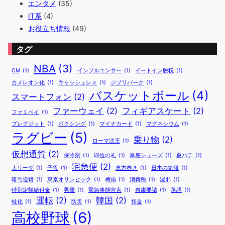
エンタメ
(35)
IT系
(4)
お役立ち情報
(49)
タグ
NBA
(3)
CM
(1)
インフルエンサー
(1)
イートイン脱税
(1)
カメレオン化
(1)
キャッシュレス
(1)
ジブリパーク
(1)
バスケットボール
(4)
スマートフォン
(2)
ファーウェイ
(2)
フィギアスケート
(2)
ファミペイ
(1)
ブレグジット
(1)
ボクシング
(1)
マイナカード
(1)
マグネシウム
(1)
ラグビー
(5)
乗り物
(2)
ローマ法王
(1)
仮想通貨
(2)
保冷剤
(1)
即位の礼
(1)
厚底シューズ
(1)
夏バテ
(1)
宅急便
(2)
大リーグ
(1)
子役
(1)
恵方巻き
(1)
日本の気候
(1)
暗号通貨
(1)
東京オリンピック
(1)
梅雨
(1)
消費税
(1)
湿邪
(1)
特別定額給付金
(1)
男優
(1)
緊急事態宣言
(1)
自粛要請
(1)
落語
(1)
運転
(2)
韓国
(2)
蛙化
(1)
防災
(1)
預金
(1)
高校野球
(6)