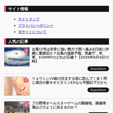
サイト情報
サイトマップ
プライバシーポリシー
当サイトについて
人気の記事
台風13号は非常に強い勢力で西へ進み8日頃に沖
1
縄に最接近か？台風の進路予報、気象庁、米
軍、ECMWFのどれが正確？【2026年8月4日12
時】
Read More
リョウシンJV錠の注文する前に読んで！全く同
2
じ成分の新ネオビタミンEXなら半額以下だから
Read More
プロ野球オールスターゲームの開催地、開催球
3
場はどのように決まるのか？