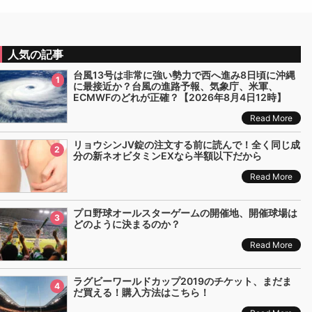
人気の記事
台風13号は非常に強い勢力で西へ進み8日頃に沖縄
1
に最接近か？台風の進路予報、気象庁、米軍、
ECMWFのどれが正確？【2026年8月4日12時】
Read More
リョウシンJV錠の注文する前に読んで！全く同じ成
2
分の新ネオビタミンEXなら半額以下だから
Read More
プロ野球オールスターゲームの開催地、開催球場は
3
どのように決まるのか？
Read More
ラグビーワールドカップ2019のチケット、まだま
4
だ買える！購入方法はこちら！