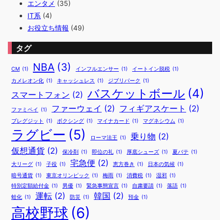
エンタメ
(35)
IT系
(4)
お役立ち情報
(49)
タグ
NBA
(3)
CM
(1)
インフルエンサー
(1)
イートイン脱税
(1)
カメレオン化
(1)
キャッシュレス
(1)
ジブリパーク
(1)
バスケットボール
(4)
スマートフォン
(2)
ファーウェイ
(2)
フィギアスケート
(2)
ファミペイ
(1)
ブレグジット
(1)
ボクシング
(1)
マイナカード
(1)
マグネシウム
(1)
ラグビー
(5)
乗り物
(2)
ローマ法王
(1)
仮想通貨
(2)
保冷剤
(1)
即位の礼
(1)
厚底シューズ
(1)
夏バテ
(1)
宅急便
(2)
大リーグ
(1)
子役
(1)
恵方巻き
(1)
日本の気候
(1)
暗号通貨
(1)
東京オリンピック
(1)
梅雨
(1)
消費税
(1)
湿邪
(1)
特別定額給付金
(1)
男優
(1)
緊急事態宣言
(1)
自粛要請
(1)
落語
(1)
運転
(2)
韓国
(2)
蛙化
(1)
防災
(1)
預金
(1)
高校野球
(6)