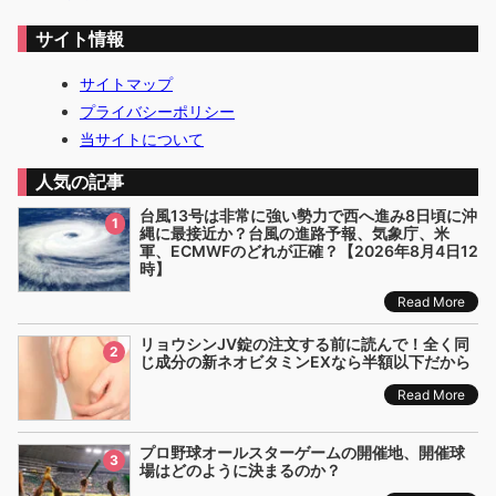
サイト情報
サイトマップ
プライバシーポリシー
当サイトについて
人気の記事
台風13号は非常に強い勢力で西へ進み8日頃に沖
1
縄に最接近か？台風の進路予報、気象庁、米
軍、ECMWFのどれが正確？【2026年8月4日12
時】
Read More
リョウシンJV錠の注文する前に読んで！全く同
2
じ成分の新ネオビタミンEXなら半額以下だから
Read More
プロ野球オールスターゲームの開催地、開催球
3
場はどのように決まるのか？