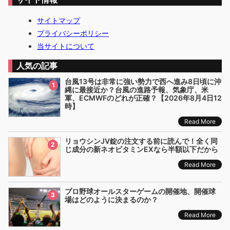
サイトマップ
プライバシーポリシー
当サイトについて
人気の記事
台風13号は非常に強い勢力で西へ進み8日頃に沖
1
縄に最接近か？台風の進路予報、気象庁、米
軍、ECMWFのどれが正確？【2026年8月4日12
時】
Read More
リョウシンJV錠の注文する前に読んで！全く同
2
じ成分の新ネオビタミンEXなら半額以下だから
Read More
プロ野球オールスターゲームの開催地、開催球
3
場はどのように決まるのか？
Read More