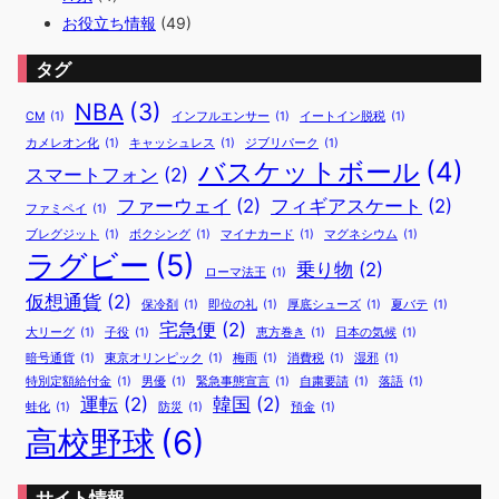
お役立ち情報
(49)
タグ
NBA
(3)
CM
(1)
インフルエンサー
(1)
イートイン脱税
(1)
カメレオン化
(1)
キャッシュレス
(1)
ジブリパーク
(1)
バスケットボール
(4)
スマートフォン
(2)
ファーウェイ
(2)
フィギアスケート
(2)
ファミペイ
(1)
ブレグジット
(1)
ボクシング
(1)
マイナカード
(1)
マグネシウム
(1)
ラグビー
(5)
乗り物
(2)
ローマ法王
(1)
仮想通貨
(2)
保冷剤
(1)
即位の礼
(1)
厚底シューズ
(1)
夏バテ
(1)
宅急便
(2)
大リーグ
(1)
子役
(1)
恵方巻き
(1)
日本の気候
(1)
暗号通貨
(1)
東京オリンピック
(1)
梅雨
(1)
消費税
(1)
湿邪
(1)
特別定額給付金
(1)
男優
(1)
緊急事態宣言
(1)
自粛要請
(1)
落語
(1)
運転
(2)
韓国
(2)
蛙化
(1)
防災
(1)
預金
(1)
高校野球
(6)
サイト情報