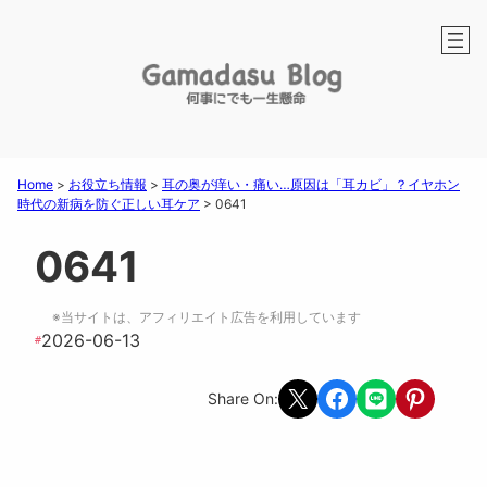
Home
>
お役立ち情報
>
耳の奥が痒い・痛い…原因は「耳カビ」？イヤホン
時代の新病を防ぐ正しい耳ケア
>
0641
0641
※当サイトは、アフィリエイト広告を利用しています
2026-06-13
#
Share on X
Share on Facebook
Share on LINE
Share on Pint
Share On: