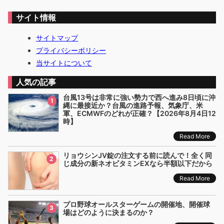
サイト情報
サイトマップ
プライバシーポリシー
当サイトについて
人気の記事
台風13号は非常に強い勢力で西へ進み8日頃に沖
1
縄に最接近か？台風の進路予報、気象庁、米
軍、ECMWFのどれが正確？【2026年8月4日12
時】
Read More
リョウシンJV錠の注文する前に読んで！全く同
2
じ成分の新ネオビタミンEXなら半額以下だから
Read More
プロ野球オールスターゲームの開催地、開催球
3
場はどのように決まるのか？