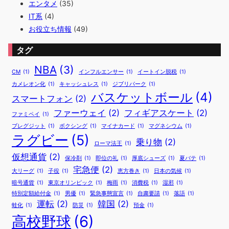
エンタメ
(35)
IT系
(4)
お役立ち情報
(49)
タグ
NBA
(3)
CM
(1)
インフルエンサー
(1)
イートイン脱税
(1)
カメレオン化
(1)
キャッシュレス
(1)
ジブリパーク
(1)
バスケットボール
(4)
スマートフォン
(2)
ファーウェイ
(2)
フィギアスケート
(2)
ファミペイ
(1)
ブレグジット
(1)
ボクシング
(1)
マイナカード
(1)
マグネシウム
(1)
ラグビー
(5)
乗り物
(2)
ローマ法王
(1)
仮想通貨
(2)
保冷剤
(1)
即位の礼
(1)
厚底シューズ
(1)
夏バテ
(1)
宅急便
(2)
大リーグ
(1)
子役
(1)
恵方巻き
(1)
日本の気候
(1)
暗号通貨
(1)
東京オリンピック
(1)
梅雨
(1)
消費税
(1)
湿邪
(1)
特別定額給付金
(1)
男優
(1)
緊急事態宣言
(1)
自粛要請
(1)
落語
(1)
運転
(2)
韓国
(2)
蛙化
(1)
防災
(1)
預金
(1)
高校野球
(6)