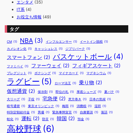
エンタメ
(35)
IT系
(4)
お役立ち情報
(49)
タグ
NBA
(3)
CM
(1)
インフルエンサー
(1)
イートイン脱税
(1)
カメレオン化
(1)
キャッシュレス
(1)
ジブリパーク
(1)
バスケットボール
(4)
スマートフォン
(2)
ファーウェイ
(2)
フィギアスケート
(2)
ファミペイ
(1)
ブレグジット
(1)
ボクシング
(1)
マイナカード
(1)
マグネシウム
(1)
ラグビー
(5)
乗り物
(2)
ローマ法王
(1)
仮想通貨
(2)
保冷剤
(1)
即位の礼
(1)
厚底シューズ
(1)
夏バテ
(1)
宅急便
(2)
大リーグ
(1)
子役
(1)
恵方巻き
(1)
日本の気候
(1)
暗号通貨
(1)
東京オリンピック
(1)
梅雨
(1)
消費税
(1)
湿邪
(1)
特別定額給付金
(1)
男優
(1)
緊急事態宣言
(1)
自粛要請
(1)
落語
(1)
運転
(2)
韓国
(2)
蛙化
(1)
防災
(1)
預金
(1)
高校野球
(6)