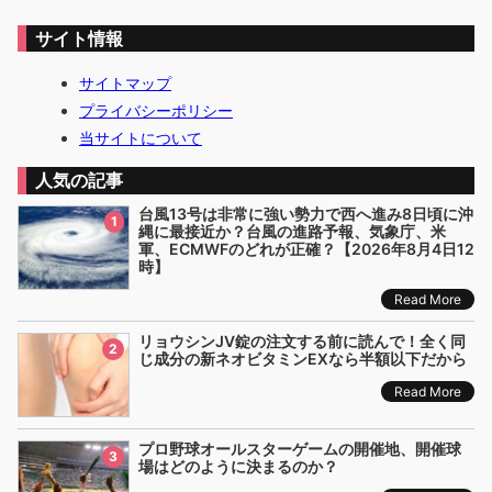
サイト情報
サイトマップ
プライバシーポリシー
当サイトについて
人気の記事
台風13号は非常に強い勢力で西へ進み8日頃に沖
1
縄に最接近か？台風の進路予報、気象庁、米
軍、ECMWFのどれが正確？【2026年8月4日12
時】
Read More
リョウシンJV錠の注文する前に読んで！全く同
2
じ成分の新ネオビタミンEXなら半額以下だから
Read More
プロ野球オールスターゲームの開催地、開催球
3
場はどのように決まるのか？