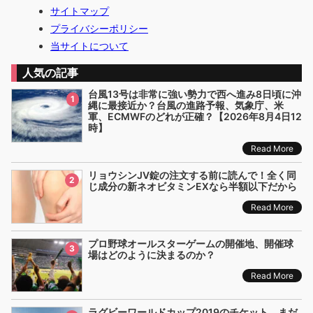
サイトマップ
プライバシーポリシー
当サイトについて
人気の記事
台風13号は非常に強い勢力で西へ進み8日頃に沖
1
縄に最接近か？台風の進路予報、気象庁、米
軍、ECMWFのどれが正確？【2026年8月4日12
時】
Read More
リョウシンJV錠の注文する前に読んで！全く同
2
じ成分の新ネオビタミンEXなら半額以下だから
Read More
プロ野球オールスターゲームの開催地、開催球
3
場はどのように決まるのか？
Read More
ラグビーワールドカップ2019のチケット、まだ