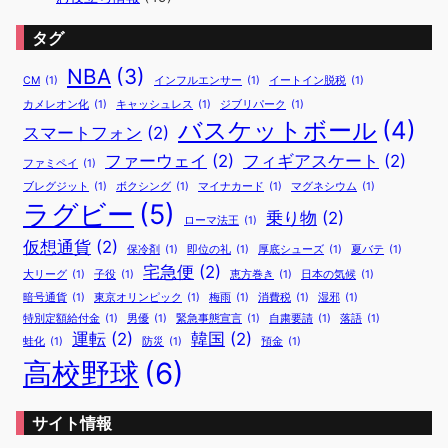
タグ
NBA
(3)
CM
(1)
インフルエンサー
(1)
イートイン脱税
(1)
カメレオン化
(1)
キャッシュレス
(1)
ジブリパーク
(1)
バスケットボール
(4)
スマートフォン
(2)
ファーウェイ
(2)
フィギアスケート
(2)
ファミペイ
(1)
ブレグジット
(1)
ボクシング
(1)
マイナカード
(1)
マグネシウム
(1)
ラグビー
(5)
乗り物
(2)
ローマ法王
(1)
仮想通貨
(2)
保冷剤
(1)
即位の礼
(1)
厚底シューズ
(1)
夏バテ
(1)
宅急便
(2)
大リーグ
(1)
子役
(1)
恵方巻き
(1)
日本の気候
(1)
暗号通貨
(1)
東京オリンピック
(1)
梅雨
(1)
消費税
(1)
湿邪
(1)
特別定額給付金
(1)
男優
(1)
緊急事態宣言
(1)
自粛要請
(1)
落語
(1)
運転
(2)
韓国
(2)
蛙化
(1)
防災
(1)
預金
(1)
高校野球
(6)
サイト情報