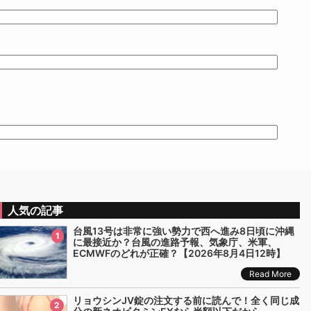
人気の記事
台風13号は非常に強い勢力で西へ進み8日頃に沖縄
1
に最接近か？台風の進路予報、気象庁、米軍、
ECMWFのどれが正確？【2026年8月4日12時】
Read More
リョウシンJV錠の注文する前に読んで！全く同じ成
2