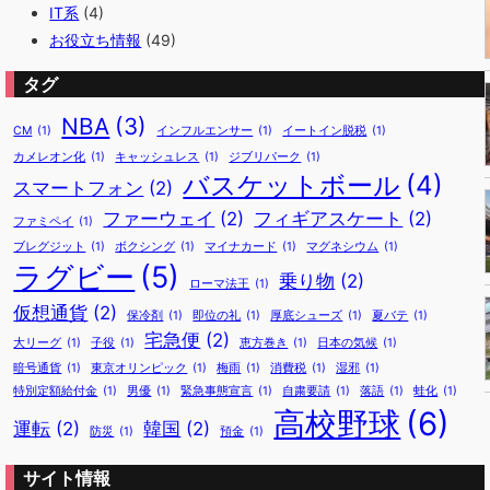
IT系
(4)
お役立ち情報
(49)
タグ
NBA
(3)
CM
(1)
インフルエンサー
(1)
イートイン脱税
(1)
カメレオン化
(1)
キャッシュレス
(1)
ジブリパーク
(1)
バスケットボール
(4)
スマートフォン
(2)
ファーウェイ
(2)
フィギアスケート
(2)
ファミペイ
(1)
ブレグジット
(1)
ボクシング
(1)
マイナカード
(1)
マグネシウム
(1)
ラグビー
(5)
乗り物
(2)
ローマ法王
(1)
仮想通貨
(2)
保冷剤
(1)
即位の礼
(1)
厚底シューズ
(1)
夏バテ
(1)
宅急便
(2)
大リーグ
(1)
子役
(1)
恵方巻き
(1)
日本の気候
(1)
暗号通貨
(1)
東京オリンピック
(1)
梅雨
(1)
消費税
(1)
湿邪
(1)
特別定額給付金
(1)
男優
(1)
緊急事態宣言
(1)
自粛要請
(1)
落語
(1)
蛙化
(1)
高校野球
(6)
運転
(2)
韓国
(2)
防災
(1)
預金
(1)
サイト情報