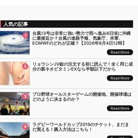
人気の記事
台風13号は非常に強い勢力で西へ進み8日頃に沖縄
1
に最接近か？台風の進路予報、気象庁、米軍、
ECMWFのどれが正確？【2026年8月4日12時】
Read More
リョウシンJV錠の注文する前に読んで！全く同じ成
2
分の新ネオビタミンEXなら半額以下だから
Read More
プロ野球オールスターゲームの開催地、開催球場は
3
どのように決まるのか？
Read More
ラグビーワールドカップ2019のチケット、まだま
4
だ買える！購入方法はこちら！