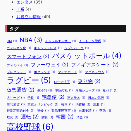
エンタメ
(35)
IT系
(4)
お役立ち情報
(49)
タグ
NBA
(3)
CM
(1)
インフルエンサー
(1)
イートイン脱税
(1)
カメレオン化
(1)
キャッシュレス
(1)
ジブリパーク
(1)
バスケットボール
(4)
スマートフォン
(2)
ファーウェイ
(2)
フィギアスケート
(2)
ファミペイ
(1)
ブレグジット
(1)
ボクシング
(1)
マイナカード
(1)
マグネシウム
(1)
ラグビー
(5)
乗り物
(2)
ローマ法王
(1)
仮想通貨
(2)
保冷剤
(1)
即位の礼
(1)
厚底シューズ
(1)
夏バテ
(1)
宅急便
(2)
大リーグ
(1)
子役
(1)
恵方巻き
(1)
日本の気候
(1)
暗号通貨
(1)
東京オリンピック
(1)
梅雨
(1)
消費税
(1)
湿邪
(1)
特別定額給付金
(1)
男優
(1)
緊急事態宣言
(1)
自粛要請
(1)
落語
(1)
運転
(2)
韓国
(2)
蛙化
(1)
防災
(1)
預金
(1)
高校野球
(6)