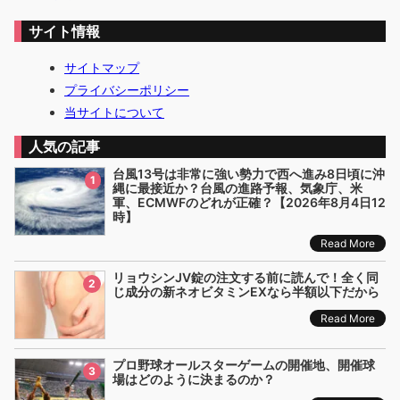
サイト情報
サイトマップ
プライバシーポリシー
当サイトについて
人気の記事
台風13号は非常に強い勢力で西へ進み8日頃に沖
1
縄に最接近か？台風の進路予報、気象庁、米
軍、ECMWFのどれが正確？【2026年8月4日12
時】
Read More
リョウシンJV錠の注文する前に読んで！全く同
2
じ成分の新ネオビタミンEXなら半額以下だから
Read More
プロ野球オールスターゲームの開催地、開催球
3
場はどのように決まるのか？