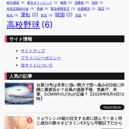
暗号通貨
(1)
東京オリンピック
(1)
梅雨
(1)
消費税
(1)
湿邪
(1)
特別定額給付金
(1)
男優
(1)
緊急事態宣言
(1)
自粛要請
(1)
落語
(1)
運転
(2)
韓国
(2)
蛙化
(1)
防災
(1)
預金
(1)
高校野球
(6)
サイト情報
サイトマップ
プライバシーポリシー
当サイトについて
人気の記事
台風13号は非常に強い勢力で西へ進み8日頃に沖
1
縄に最接近か？台風の進路予報、気象庁、米
軍、ECMWFのどれが正確？【2026年8月4日12
時】
Read More
リョウシンJV錠の注文する前に読んで！全く同
2
じ成分の新ネオビタミンEXなら半額以下だから