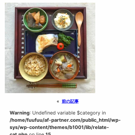
«
前の記事
Warning
: Undefined variable $category in
/home/fuufuu/af-partner.com/public_html/wp-
sys/wp-content/themes/b1001/lib/relate-
cat.php
on line
15