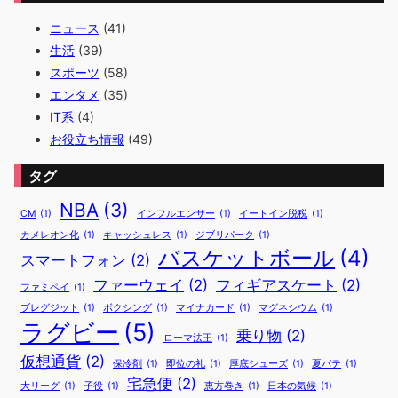
ニュース
(41)
生活
(39)
スポーツ
(58)
エンタメ
(35)
IT系
(4)
お役立ち情報
(49)
タグ
NBA
(3)
CM
(1)
インフルエンサー
(1)
イートイン脱税
(1)
カメレオン化
(1)
キャッシュレス
(1)
ジブリパーク
(1)
バスケットボール
(4)
スマートフォン
(2)
ファーウェイ
(2)
フィギアスケート
(2)
ファミペイ
(1)
ブレグジット
(1)
ボクシング
(1)
マイナカード
(1)
マグネシウム
(1)
ラグビー
(5)
乗り物
(2)
ローマ法王
(1)
仮想通貨
(2)
保冷剤
(1)
即位の礼
(1)
厚底シューズ
(1)
夏バテ
(1)
宅急便
(2)
大リーグ
(1)
子役
(1)
恵方巻き
(1)
日本の気候
(1)