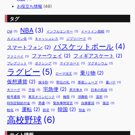
お役立ち情報
(49)
タグ
NBA
(3)
CM
(1)
インフルエンサー
(1)
イートイン脱税
(1)
カメレオン化
(1)
キャッシュレス
(1)
ジブリパーク
(1)
バスケットボール
(4)
スマートフォン
(2)
ファーウェイ
(2)
フィギアスケート
(2)
ファミペイ
(1)
ブレグジット
(1)
ボクシング
(1)
マイナカード
(1)
マグネシウム
(1)
ラグビー
(5)
乗り物
(2)
ローマ法王
(1)
仮想通貨
(2)
保冷剤
(1)
即位の礼
(1)
厚底シューズ
(1)
夏バテ
(1)
宅急便
(2)
大リーグ
(1)
子役
(1)
恵方巻き
(1)
日本の気候
(1)
暗号通貨
(1)
東京オリンピック
(1)
梅雨
(1)
消費税
(1)
湿邪
(1)
特別定額給付金
(1)
男優
(1)
緊急事態宣言
(1)
自粛要請
(1)
落語
(1)
運転
(2)
韓国
(2)
蛙化
(1)
防災
(1)
預金
(1)
高校野球
(6)
サイト情報