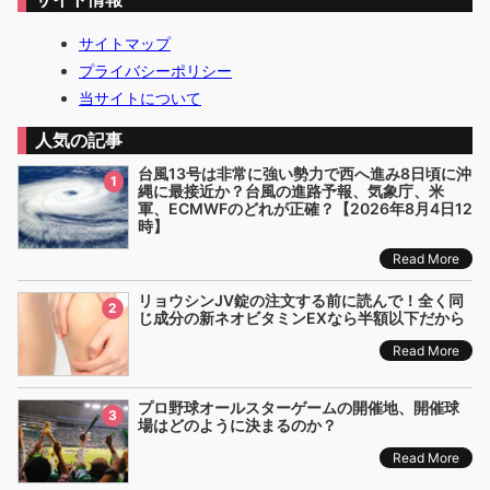
サイトマップ
プライバシーポリシー
当サイトについて
人気の記事
台風13号は非常に強い勢力で西へ進み8日頃に沖
1
縄に最接近か？台風の進路予報、気象庁、米
軍、ECMWFのどれが正確？【2026年8月4日12
時】
Read More
リョウシンJV錠の注文する前に読んで！全く同
2
じ成分の新ネオビタミンEXなら半額以下だから
Read More
プロ野球オールスターゲームの開催地、開催球
3
場はどのように決まるのか？
Read More