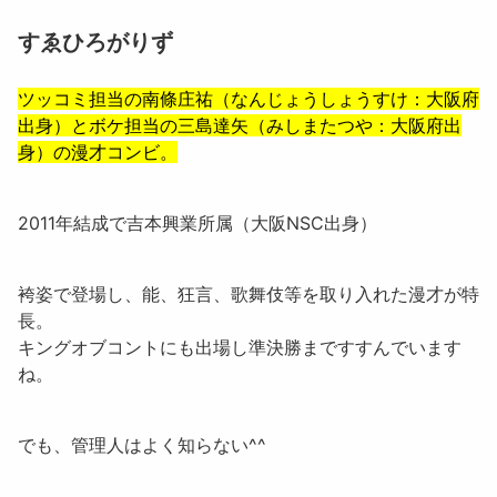
すゑひろがりず
ツッコミ担当の
南條庄祐
（なんじょうしょうすけ：大阪府
出身）とボケ担当の
三島達矢
（みしまたつや：大阪府出
身）の漫才コンビ。
2011年結成で吉本興業所属（大阪NSC出身）
袴姿で登場し、能、狂言、歌舞伎等を取り入れた漫才が特
長。
キングオブコントにも出場し準決勝まですすんでいます
ね。
でも、管理人はよく知らない^^