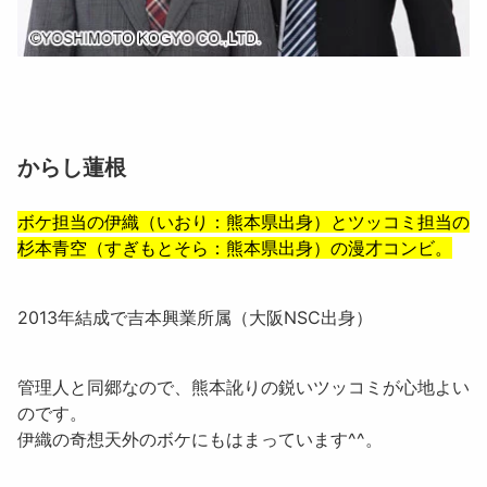
からし蓮根
ボケ担当の
伊織
（いおり：熊本県出身）とツッコミ担当の
杉本青空
（すぎもとそら：熊本県出身）の漫才コンビ。
2013年結成で吉本興業所属（大阪NSC出身）
管理人と同郷なので、熊本訛りの鋭いツッコミが心地よい
のです。
伊織の奇想天外のボケにもはまっています^^。