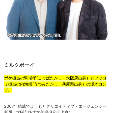
ミルクボーイ
ボケ担当の
駒場孝
(こまばたかし：大阪府出身）とツッコ
ミ担当の
内海崇
(うつみたかし：兵庫県出身）の漫才コン
ビ。
2007年結成でよしもとクリエイティブ・エージェンシー
所属（大阪芸術大学落語研究会出身）