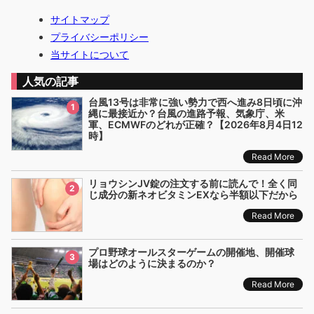
サイトマップ
プライバシーポリシー
当サイトについて
人気の記事
台風13号は非常に強い勢力で西へ進み8日頃に沖
1
縄に最接近か？台風の進路予報、気象庁、米
軍、ECMWFのどれが正確？【2026年8月4日12
時】
Read More
リョウシンJV錠の注文する前に読んで！全く同
2
じ成分の新ネオビタミンEXなら半額以下だから
Read More
プロ野球オールスターゲームの開催地、開催球
3
場はどのように決まるのか？
Read More