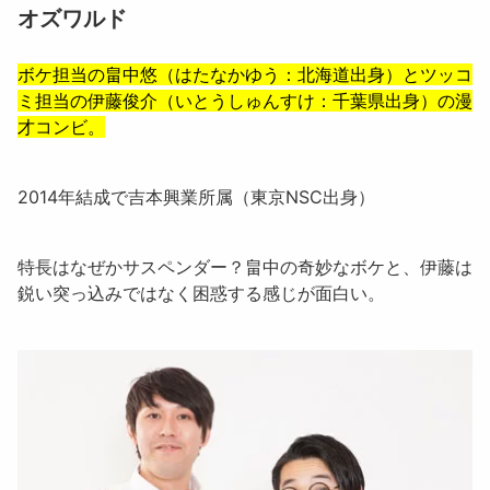
オズワルド
ボケ担当の
畠中悠
（はたなかゆう：北海道出身）とツッコ
ミ担当の
伊藤俊介
（いとうしゅんすけ：千葉県出身）の漫
才コンビ。
2014年結成で吉本興業所属（東京NSC出身）
特長はなぜかサスペンダー？畠中の奇妙なボケと、伊藤は
鋭い突っ込みではなく困惑する感じが面白い。