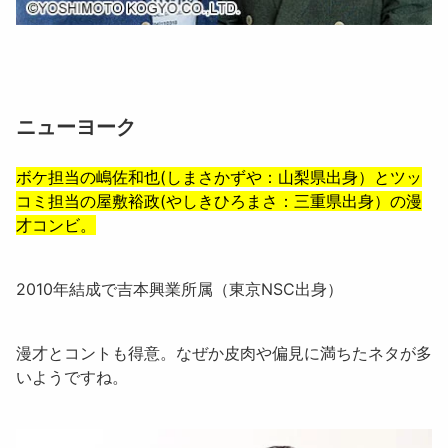
ニューヨーク
ボケ担当の
嶋佐和也
(しまさかずや：山梨県出身）とツッ
コミ担当の
屋敷裕政
(やしきひろまさ：三重県出身）の漫
才コンビ。
2010年結成で吉本興業所属（東京NSC出身）
漫才とコントも得意。なぜか皮肉や偏見に満ちたネタが多
いようですね。