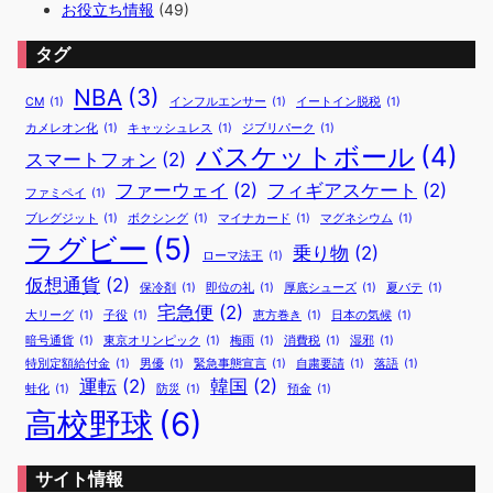
お役立ち情報
(49)
タグ
NBA
(3)
CM
(1)
インフルエンサー
(1)
イートイン脱税
(1)
カメレオン化
(1)
キャッシュレス
(1)
ジブリパーク
(1)
バスケットボール
(4)
スマートフォン
(2)
ファーウェイ
(2)
フィギアスケート
(2)
ファミペイ
(1)
ブレグジット
(1)
ボクシング
(1)
マイナカード
(1)
マグネシウム
(1)
ラグビー
(5)
乗り物
(2)
ローマ法王
(1)
仮想通貨
(2)
保冷剤
(1)
即位の礼
(1)
厚底シューズ
(1)
夏バテ
(1)
宅急便
(2)
大リーグ
(1)
子役
(1)
恵方巻き
(1)
日本の気候
(1)
暗号通貨
(1)
東京オリンピック
(1)
梅雨
(1)
消費税
(1)
湿邪
(1)
特別定額給付金
(1)
男優
(1)
緊急事態宣言
(1)
自粛要請
(1)
落語
(1)
運転
(2)
韓国
(2)
蛙化
(1)
防災
(1)
預金
(1)
高校野球
(6)
サイト情報