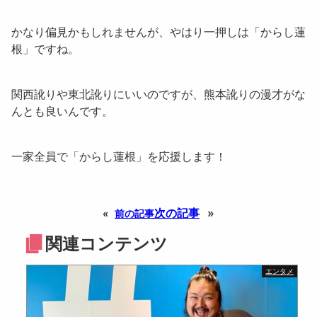
かなり偏見かもしれませんが、やはり一押しは「
からし蓮
根
」ですね。
関西訛りや東北訛りにいいのですが、熊本訛りの漫才がな
んとも良いんです。
一家全員で「
からし蓮根
」を応援します！
次の記事
»
«
前の記事
関連コンテンツ
エンタメ