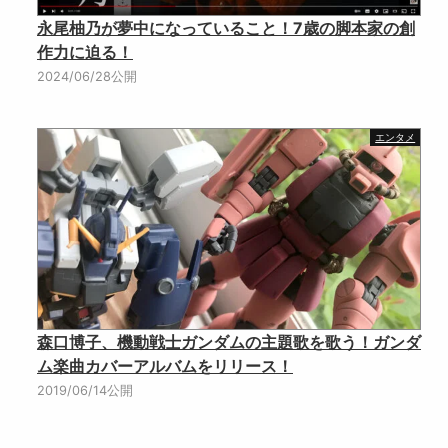
永尾柚乃が夢中になっていること！7歳の脚本家の創
作力に迫る！
2024/06/28公開
エンタメ
森口博子、機動戦士ガンダムの主題歌を歌う！ガンダ
ム楽曲カバーアルバムをリリース！
2019/06/14公開