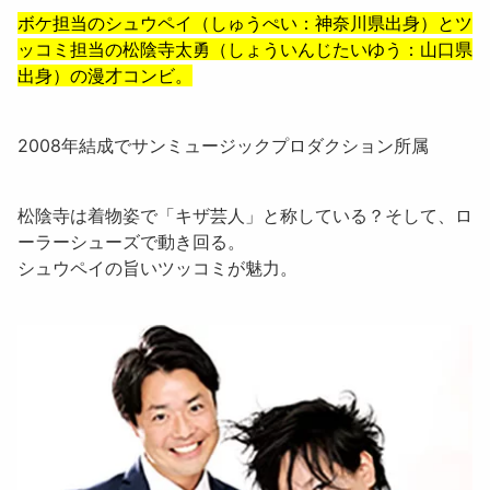
ボケ担当の
シュウペイ
（しゅうぺい：神奈川県出身）とツ
ッコミ担当の
松陰寺太
勇（しょういんじたいゆう：山口県
出身）の漫才コンビ。
2008年結成でサンミュージックプロダクション所属
松陰寺は着物姿で「キザ芸人」と称している？そして、ロ
ーラーシューズで動き回る。
シュウペイの旨いツッコミが魅力。