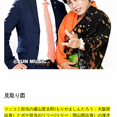
見取り図
ツッコミ担当の
盛山晋太郎
(もりやましんたろう：大阪府
出身）とボケ担当の
リリー
(りりー：岡山県出身）の漫才