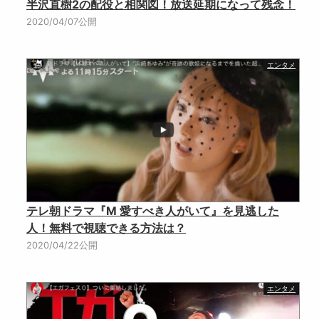
半沢直樹2の配役と相関図！放送延期になって残念！
2020/04/07公開
エンタメ
テレ朝ドラマ『M 愛すべき人がいて』を見逃した
人！無料で視聴できる方法は？
2020/04/22公開
エンタメ