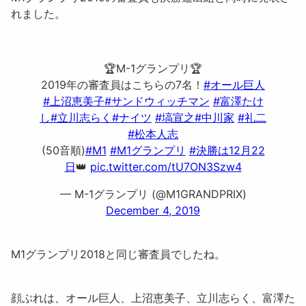
れました。
🏆M-1グランプリ🏆
2019年の審査員はこちらの7名！
#オール巨人
#上沼恵美子
#サンドウィッチマン
#富澤たけ
し
#立川志らく
#ナイツ
#塙宣之
#中川家
#礼二
#松本人志
(50音順)
#M1
#M1グランプリ
#決勝は12月22
日
👑
pic.twitter.com/tU7ON3Szw4
— M-1グランプリ (@M1GRANDPRIX)
December 4, 2019
M1グランプリ2018と同じ審査員でしたね。
顔ぶれは、
オール巨人、上沼恵美子、立川志らく、富澤た