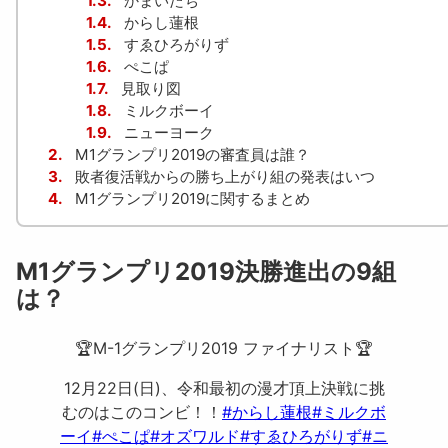
1.3.
かまいたち
1.4.
からし蓮根
1.5.
すゑひろがりず
1.6.
ぺこぱ
1.7.
見取り図
1.8.
ミルクボーイ
1.9.
ニューヨーク
2.
M1グランプリ2019の審査員は誰？
3.
敗者復活戦からの勝ち上がり組の発表はいつ
4.
M1グランプリ2019に関するまとめ
M1グランプリ2019決勝進出の9組
は？
🏆M-1グランプリ2019 ファイナリスト🏆
12月22日(日)、令和最初の漫才頂上決戦に挑
むのはこのコンビ！！
#からし蓮根
#ミルクボ
ーイ
#ぺこぱ
#オズワルド
#すゑひろがりず
#ニ