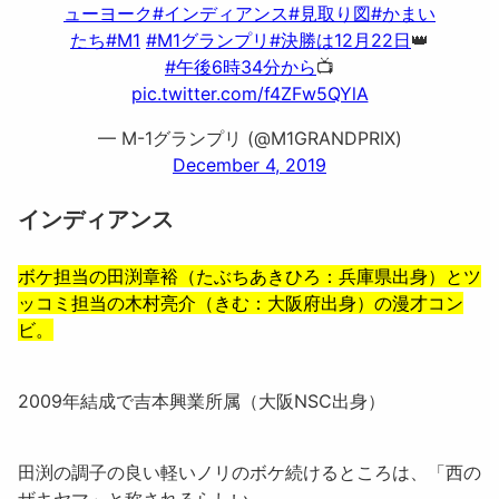
ューヨーク
#インディアンス
#見取り図
#かまい
たち
#M1
#M1グランプリ
#決勝は12月22日
👑
#午後6時34分から
📺
pic.twitter.com/f4ZFw5QYlA
— M-1グランプリ (@M1GRANDPRIX)
December 4, 2019
インディアンス
ボケ担当の
田渕章裕
（たぶちあきひろ：兵庫県出身）とツ
ッコミ担当の
木村亮介
（きむ：大阪府出身）の漫才コン
ビ。
2009年結成で吉本興業所属（大阪NSC出身）
田渕の調子の良い軽いノリのボケ続けるところは、「西の
ザキヤマ」と称されるらしい。