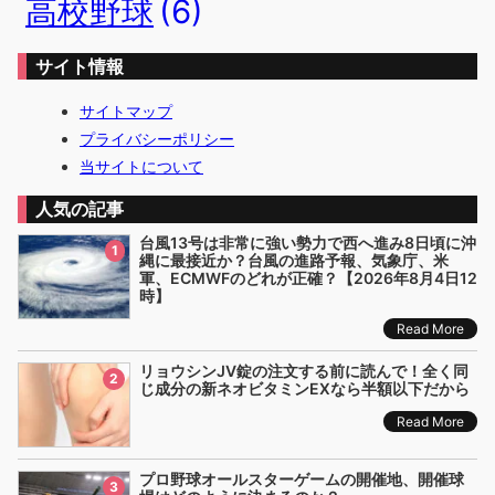
高校野球
(6)
サイト情報
サイトマップ
プライバシーポリシー
当サイトについて
人気の記事
台風13号は非常に強い勢力で西へ進み8日頃に沖
1
縄に最接近か？台風の進路予報、気象庁、米
軍、ECMWFのどれが正確？【2026年8月4日12
時】
Read More
リョウシンJV錠の注文する前に読んで！全く同
2
じ成分の新ネオビタミンEXなら半額以下だから
Read More
プロ野球オールスターゲームの開催地、開催球
3