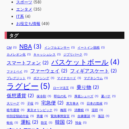
スポーツ
(58)
エンタメ
(35)
IT系
(4)
お役立ち情報
(49)
タグ
NBA
(3)
CM
(1)
インフルエンサー
(1)
イートイン脱税
(1)
カメレオン化
(1)
キャッシュレス
(1)
ジブリパーク
(1)
バスケットボール
(4)
スマートフォン
(2)
ファーウェイ
(2)
フィギアスケート
(2)
ファミペイ
(1)
ブレグジット
(1)
ボクシング
(1)
マイナカード
(1)
マグネシウム
(1)
ラグビー
(5)
乗り物
(2)
ローマ法王
(1)
仮想通貨
(2)
保冷剤
(1)
即位の礼
(1)
厚底シューズ
(1)
夏バテ
(1)
宅急便
(2)
大リーグ
(1)
子役
(1)
恵方巻き
(1)
日本の気候
(1)
暗号通貨
(1)
東京オリンピック
(1)
梅雨
(1)
消費税
(1)
湿邪
(1)
特別定額給付金
(1)
男優
(1)
緊急事態宣言
(1)
自粛要請
(1)
落語
(1)
運転
(2)
韓国
(2)
蛙化
(1)
防災
(1)
預金
(1)