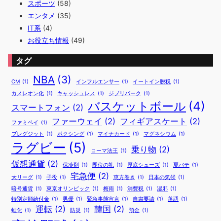
スポーツ
(58)
エンタメ
(35)
IT系
(4)
お役立ち情報
(49)
タグ
NBA
(3)
CM
(1)
インフルエンサー
(1)
イートイン脱税
(1)
カメレオン化
(1)
キャッシュレス
(1)
ジブリパーク
(1)
バスケットボール
(4)
スマートフォン
(2)
ファーウェイ
(2)
フィギアスケート
(2)
ファミペイ
(1)
ブレグジット
(1)
ボクシング
(1)
マイナカード
(1)
マグネシウム
(1)
ラグビー
(5)
乗り物
(2)
ローマ法王
(1)
仮想通貨
(2)
保冷剤
(1)
即位の礼
(1)
厚底シューズ
(1)
夏バテ
(1)
宅急便
(2)
大リーグ
(1)
子役
(1)
恵方巻き
(1)
日本の気候
(1)
暗号通貨
(1)
東京オリンピック
(1)
梅雨
(1)
消費税
(1)
湿邪
(1)
特別定額給付金
(1)
男優
(1)
緊急事態宣言
(1)
自粛要請
(1)
落語
(1)
運転
(2)
韓国
(2)
蛙化
(1)
防災
(1)
預金
(1)