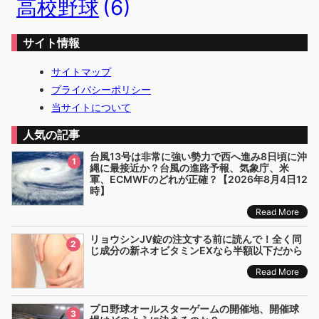
高校野球
(6)
サイト情報
サイトマップ
プライバシーポリシー
当サイトについて
人気の記事
台風13号は非常に強い勢力で西へ進み8日頃に沖
1
縄に最接近か？台風の進路予報、気象庁、米
軍、ECMWFのどれが正確？【2026年8月4日12
時】
Read More
リョウシンJV錠の注文する前に読んで！全く同
2
じ成分の新ネオビタミンEXなら半額以下だから
Read More
プロ野球オールスターゲームの開催地、開催球
3