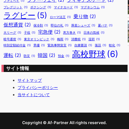
ファーウェイ
(2)
フィギアスケート
(2)
ファミペイ
(1)
ブレグジット
(1)
ボクシング
(1)
マイナカード
(1)
マグネシウム
(1)
ラグビー
(5)
乗り物
(2)
ローマ法王
(1)
仮想通貨
(2)
保冷剤
(1)
即位の礼
(1)
厚底シューズ
(1)
夏バテ
(1)
宅急便
(2)
大リーグ
(1)
子役
(1)
恵方巻き
(1)
日本の気候
(1)
暗号通貨
(1)
東京オリンピック
(1)
梅雨
(1)
消費税
(1)
湿邪
(1)
特別定額給付金
(1)
男優
(1)
緊急事態宣言
(1)
自粛要請
(1)
落語
(1)
蛙化
(1)
高校野球
(6)
運転
(2)
韓国
(2)
防災
(1)
預金
(1)
サイト情報
サイトマップ
プライバシーポリシー
当サイトについて
Copyright © Af-Partner All rights reserved.