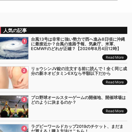
人気の記事
台風13号は非常に強い勢力で西へ進み8日頃に沖縄
1
に最接近か？台風の進路予報、気象庁、米軍、
ECMWFのどれが正確？【2026年8月4日12時】
Read More
リョウシンJV錠の注文する前に読んで！全く同じ成
2
分の新ネオビタミンEXなら半額以下だから
Read More
プロ野球オールスターゲームの開催地、開催球場は
3
どのように決まるのか？
Read More
ラグビーワールドカップ2019のチケット、まだま
4
だ買える！購入方法はこちら！