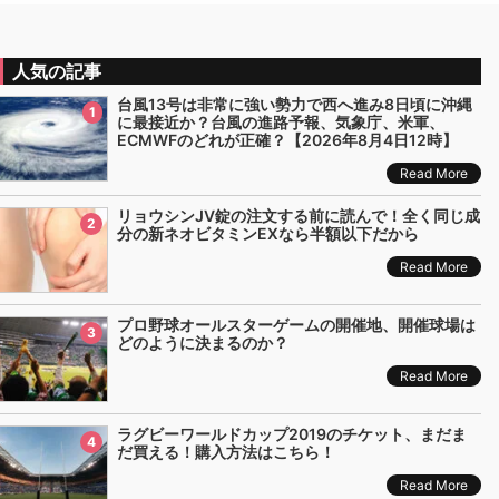
人気の記事
台風13号は非常に強い勢力で西へ進み8日頃に沖縄
1
に最接近か？台風の進路予報、気象庁、米軍、
ECMWFのどれが正確？【2026年8月4日12時】
Read More
リョウシンJV錠の注文する前に読んで！全く同じ成
2
分の新ネオビタミンEXなら半額以下だから
Read More
プロ野球オールスターゲームの開催地、開催球場は
3
どのように決まるのか？
Read More
ラグビーワールドカップ2019のチケット、まだま
4
だ買える！購入方法はこちら！
Read More