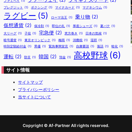
ファーウェイ
(2)
フィギアスケート
(2)
ファミペイ
(1)
ブレグジット
(1)
ボクシング
(1)
マイナカード
(1)
マグネシウム
(1)
ラグビー
(5)
乗り物
(2)
ローマ法王
(1)
仮想通貨
(2)
保冷剤
(1)
即位の礼
(1)
厚底シューズ
(1)
夏バテ
(1)
宅急便
(2)
大リーグ
(1)
子役
(1)
恵方巻き
(1)
日本の気候
(1)
暗号通貨
(1)
東京オリンピック
(1)
梅雨
(1)
消費税
(1)
湿邪
(1)
特別定額給付金
(1)
男優
(1)
緊急事態宣言
(1)
自粛要請
(1)
落語
(1)
蛙化
(1)
高校野球
(6)
運転
(2)
韓国
(2)
防災
(1)
預金
(1)
サイト情報
サイトマップ
プライバシーポリシー
当サイトについて
Copyright © Af-Partner All rights reserved.