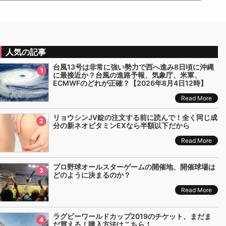
人気の記事
台風13号は非常に強い勢力で西へ進み8日頃に沖縄
1
に最接近か？台風の進路予報、気象庁、米軍、
ECMWFのどれが正確？【2026年8月4日12時】
Read More
リョウシンJV錠の注文する前に読んで！全く同じ成
2
分の新ネオビタミンEXなら半額以下だから
Read More
プロ野球オールスターゲームの開催地、開催球場は
3
どのように決まるのか？
Read More
ラグビーワールドカップ2019のチケット、まだま
4
だ買える！購入方法はこちら！