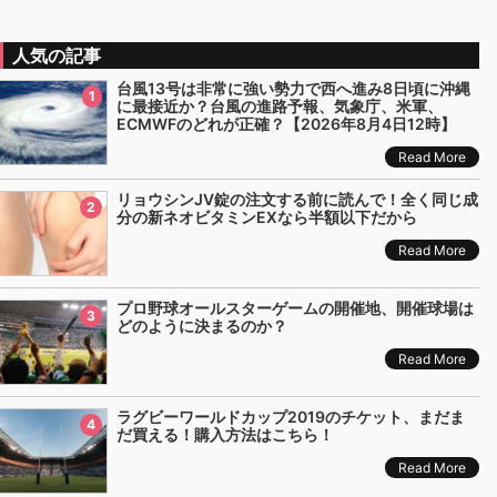
人気の記事
台風13号は非常に強い勢力で西へ進み8日頃に沖縄
1
に最接近か？台風の進路予報、気象庁、米軍、
ECMWFのどれが正確？【2026年8月4日12時】
Read More
リョウシンJV錠の注文する前に読んで！全く同じ成
2
分の新ネオビタミンEXなら半額以下だから
Read More
プロ野球オールスターゲームの開催地、開催球場は
3
どのように決まるのか？
Read More
ラグビーワールドカップ2019のチケット、まだま
4
だ買える！購入方法はこちら！
Read More