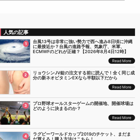
人気の記事
台風13号は非常に強い勢力で西へ進み8日頃に沖縄
1
に最接近か？台風の進路予報、気象庁、米軍、
ECMWFのどれが正確？【2026年8月4日12時】
Read More
リョウシンJV錠の注文する前に読んで！全く同じ成
2
分の新ネオビタミンEXなら半額以下だから
Read More
プロ野球オールスターゲームの開催地、開催球場は
3
どのように決まるのか？
Read More
ラグビーワールドカップ2019のチケット、まだま
4
だ買える！購入方法はこちら！