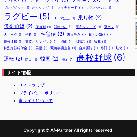
ファーウェイ
(2)
フィギアスケート
(2)
ファミペイ
(1)
ブレグジット
(1)
ボクシング
(1)
マイナカード
(1)
マグネシウム
(1)
ラグビー
(5)
乗り物
(2)
ローマ法王
(1)
仮想通貨
(2)
保冷剤
(1)
即位の礼
(1)
厚底シューズ
(1)
夏バテ
(1)
宅急便
(2)
大リーグ
(1)
子役
(1)
恵方巻き
(1)
日本の気候
(1)
暗号通貨
(1)
東京オリンピック
(1)
梅雨
(1)
消費税
(1)
湿邪
(1)
特別定額給付金
(1)
男優
(1)
緊急事態宣言
(1)
自粛要請
(1)
落語
(1)
蛙化
(1)
高校野球
(6)
運転
(2)
韓国
(2)
防災
(1)
預金
(1)
サイト情報
サイトマップ
プライバシーポリシー
当サイトについて
Copyright © Af-Partner All rights reserved.