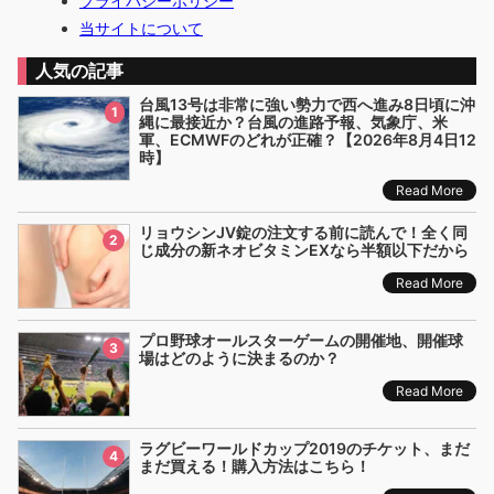
プライバシーポリシー
当サイトについて
人気の記事
台風13号は非常に強い勢力で西へ進み8日頃に沖
1
縄に最接近か？台風の進路予報、気象庁、米
軍、ECMWFのどれが正確？【2026年8月4日12
時】
Read More
リョウシンJV錠の注文する前に読んで！全く同
2
じ成分の新ネオビタミンEXなら半額以下だから
Read More
プロ野球オールスターゲームの開催地、開催球
3
場はどのように決まるのか？
Read More
ラグビーワールドカップ2019のチケット、まだ
4
まだ買える！購入方法はこちら！