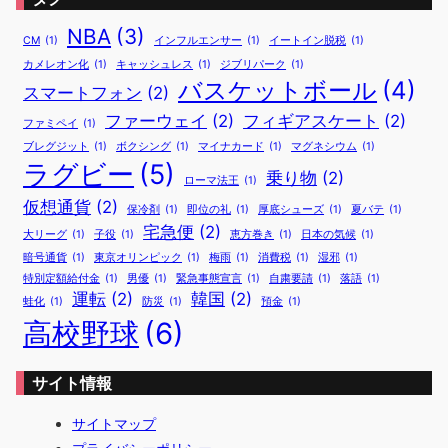
NBA
(3)
CM
(1)
インフルエンサー
(1)
イートイン脱税
(1)
カメレオン化
(1)
キャッシュレス
(1)
ジブリパーク
(1)
バスケットボール
(4)
スマートフォン
(2)
ファーウェイ
(2)
フィギアスケート
(2)
ファミペイ
(1)
ブレグジット
(1)
ボクシング
(1)
マイナカード
(1)
マグネシウム
(1)
ラグビー
(5)
乗り物
(2)
ローマ法王
(1)
仮想通貨
(2)
保冷剤
(1)
即位の礼
(1)
厚底シューズ
(1)
夏バテ
(1)
宅急便
(2)
大リーグ
(1)
子役
(1)
恵方巻き
(1)
日本の気候
(1)
暗号通貨
(1)
東京オリンピック
(1)
梅雨
(1)
消費税
(1)
湿邪
(1)
特別定額給付金
(1)
男優
(1)
緊急事態宣言
(1)
自粛要請
(1)
落語
(1)
運転
(2)
韓国
(2)
蛙化
(1)
防災
(1)
預金
(1)
高校野球
(6)
サイト情報
サイトマップ