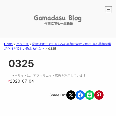
Home
>
ニュース
>
防衛省オークションへの参加方法は？約30点の防衛装備
品だけど欲しい物あるかな？
>
0325
0325
※当サイトは、アフィリエイト広告を利用しています
2020-07-04
#
Share on X
Share on Facebook
Share on LINE
Share on Pint
Share On: