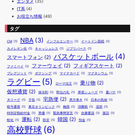
エンタメ
(35)
IT系
(4)
お役立ち情報
(49)
タグ
NBA
(3)
CM
(1)
インフルエンサー
(1)
イートイン脱税
(1)
カメレオン化
(1)
キャッシュレス
(1)
ジブリパーク
(1)
バスケットボール
(4)
スマートフォン
(2)
ファーウェイ
(2)
フィギアスケート
(2)
ファミペイ
(1)
ブレグジット
(1)
ボクシング
(1)
マイナカード
(1)
マグネシウム
(1)
ラグビー
(5)
乗り物
(2)
ローマ法王
(1)
仮想通貨
(2)
保冷剤
(1)
即位の礼
(1)
厚底シューズ
(1)
夏バテ
(1)
宅急便
(2)
大リーグ
(1)
子役
(1)
恵方巻き
(1)
日本の気候
(1)
暗号通貨
(1)
東京オリンピック
(1)
梅雨
(1)
消費税
(1)
湿邪
(1)
特別定額給付金
(1)
男優
(1)
緊急事態宣言
(1)
自粛要請
(1)
落語
(1)
運転
(2)
韓国
(2)
蛙化
(1)
防災
(1)
預金
(1)
高校野球
(6)