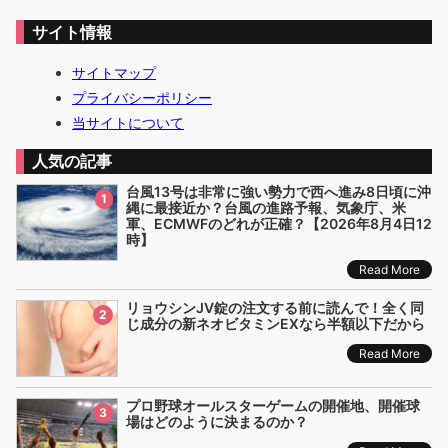
サイト情報
サイトマップ
プライバシーポリシー
当サイトについて
人気の記事
台風13号は非常に強い勢力で西へ進み8日頃に沖
1
縄に最接近か？台風の進路予報、気象庁、米
軍、ECMWFのどれが正確？【2026年8月4日12
時】
Read More
リョウシンJV錠の注文する前に読んで！全く同
2
じ成分の新ネオビタミンEXなら半額以下だから
Read More
プロ野球オールスターゲームの開催地、開催球
3
場はどのように決まるのか？