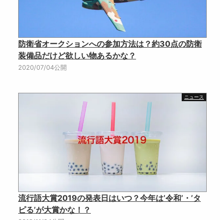
防衛省オークションへの参加方法は？約30点の防衛
装備品だけど欲しい物あるかな？
2020/07/04公開
ニュース
流行語大賞2019の発表日はいつ？今年は’令和’・’タ
ピる’が大賞かな！？