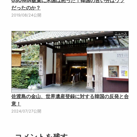
GSOMIA破棄に米国は怒った！韓国の言い分はウソ
だったのか？
2019/08/24公開
ニュース
佐渡島の金山、世界遺産登録に対する韓国の反発と合
意！
2024/07/27公開
コメントを残す