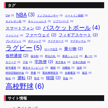
タグ
NBA
(3)
CM
(1)
インフルエンサー
(1)
イートイン脱税
(1)
カメレオン化
(1)
キャッシュレス
(1)
ジブリパーク
(1)
バスケットボール
(4)
スマートフォン
(2)
ファーウェイ
(2)
フィギアスケート
(2)
ファミペイ
(1)
ブレグジット
(1)
ボクシング
(1)
マイナカード
(1)
マグネシウム
(1)
ラグビー
(5)
乗り物
(2)
ローマ法王
(1)
仮想通貨
(2)
保冷剤
(1)
即位の礼
(1)
厚底シューズ
(1)
夏バテ
(1)
宅急便
(2)
大リーグ
(1)
子役
(1)
恵方巻き
(1)
日本の気候
(1)
暗号通貨
(1)
東京オリンピック
(1)
梅雨
(1)
消費税
(1)
湿邪
(1)
特別定額給付金
(1)
男優
(1)
緊急事態宣言
(1)
自粛要請
(1)
落語
(1)
運転
(2)
韓国
(2)
蛙化
(1)
防災
(1)
預金
(1)
高校野球
(6)
サイト情報
サイトマップ