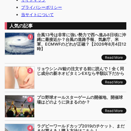
プライバシーポリシー
当サイトについて
人気の記事
台風13号は非常に強い勢力で西へ進み8日頃に沖
1
縄に最接近か？台風の進路予報、気象庁、米
軍、ECMWFのどれが正確？【2026年8月4日12
時】
Read More
リョウシンJV錠の注文する前に読んで！全く同
2
じ成分の新ネオビタミンEXなら半額以下だから
Read More
プロ野球オールスターゲームの開催地、開催球
3
場はどのように決まるのか？
Read More
ラグビーワールドカップ2019のチケット、まだ
4
まだ買える！購入方法はこちら！