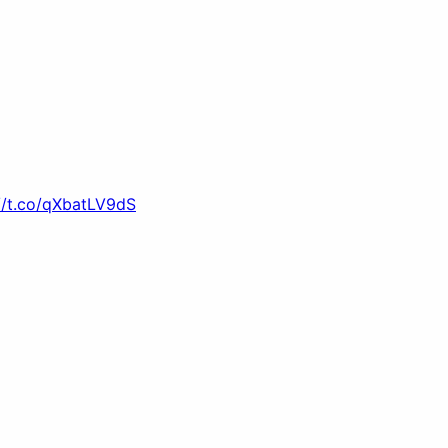
//t.co/qXbatLV9dS