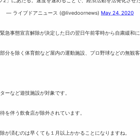
プ2」にあたる。速度を速めることで、経済活動を活発化させ
— ライブドアニュース (@livedoornews)
May 24, 2020
緊急事態宣言解除が決定した日の翌日午前零時から自粛緩和に
部分を除く体育館など屋内の運動施設、プロ野球などの無観客
ターなど遊技施設が対象です。
接待を伴う飲食店
が除外されています。
除が済むのは早くても１月以上かかることになりますね。