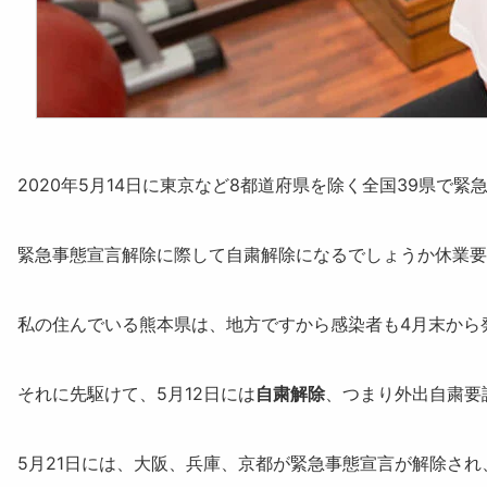
2020年5月14日に東京など8都道府県を除く全国39県で
緊
緊急事態宣言解除に際して自粛解除になるでしょうか休業要
私の住んでいる熊本県は、地方ですから感染者も4月末から発
それに先駆けて、5月12日には
自粛解除
、つまり外出自粛要
5月21日には、
大阪、兵庫、京都
が緊急事態宣言が解除され、