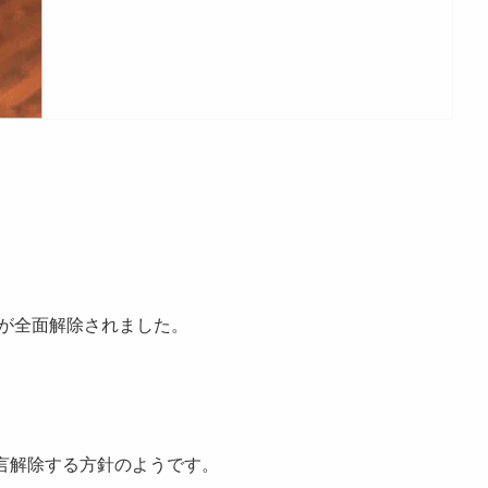
が全面解除
されました。
言解除する方針のようです。