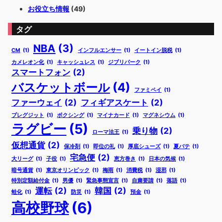
お役立ち情報
(49)
タグ
NBA
(3)
CM
(1)
インフルエンサー
(1)
イートイン脱税
(1)
カメレオン化
(1)
キャッシュレス
(1)
ジブリパーク
(1)
スマートフォン
(2)
バスケットボール
(4)
ファミペイ
(1)
ファーウェイ
(2)
フィギアスケート
(2)
ブレグジット
(1)
ボクシング
(1)
マイナカード
(1)
マグネシウム
(1)
ラグビー
(5)
乗り物
(2)
ローマ法王
(1)
仮想通貨
(2)
保冷剤
(1)
即位の礼
(1)
厚底シューズ
(1)
夏バテ
(1)
宅急便
(2)
大リーグ
(1)
子役
(1)
恵方巻き
(1)
日本の気候
(1)
暗号通貨
(1)
東京オリンピック
(1)
梅雨
(1)
消費税
(1)
湿邪
(1)
特別定額給付金
(1)
男優
(1)
緊急事態宣言
(1)
自粛要請
(1)
落語
(1)
運転
(2)
韓国
(2)
蛙化
(1)
防災
(1)
預金
(1)
高校野球
(6)