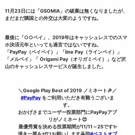
11月23日には「GSOMIA」の破棄は無くなりましたが、
まだまだ隣国との外交は大変のようですね。
最後に「
○○ペイ」、2019年はキャッシュレスでのスマ
ホ決済元年といっても過言ではないですね。
「PayPay（ペイペイ）」「line Pay（ラインペイ）」
「メルペイ」「 Origami Pay（オリガミペイ）」など沢
山のキャッシュレスサービスが誕生しました。
＼Google Play Best of 2019 ノミネート🎉／
#PayPay
をご利用いただき有難うございま
す。
おかげさまでユーザー投票部門にPayPayアプ
リがノミネート😍
最優秀賞を決める投票期間が11/11～25です✨
清き一票をぜひお願いします🙇🏻
#ベストオブ