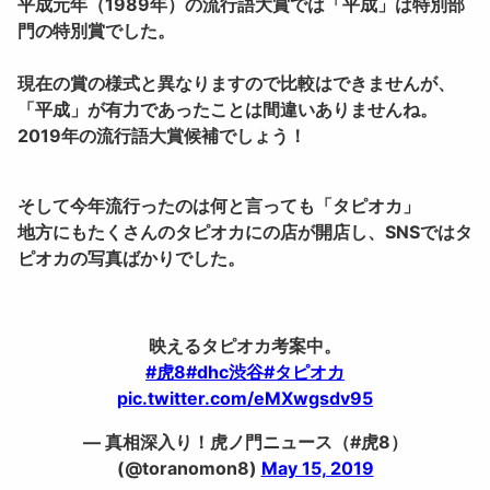
平成元年（1989年）の流行語大賞では「
平成
」は特別部
門の特別賞でした。
現在の賞の様式と異なりますので比較はできませんが、
「
平成
」が有力であったことは間違いありませんね。
2019年の流行語大賞候補でしょう！
そして今年流行ったのは何と言っても「
タピオカ」
地方にもたくさんのタピオカにの店が開店し、SNSではタ
ピオカの写真ばかりでした。
映えるタピオカ考案中。
#虎8
#dhc渋谷
#タピオカ
pic.twitter.com/eMXwgsdv95
— 真相深入り！虎ノ門ニュース（#虎8）
(@toranomon8)
May 15, 2019