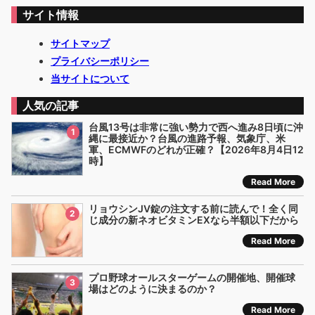
サイト情報
サイトマップ
プライバシーポリシー
当サイトについて
人気の記事
台風13号は非常に強い勢力で西へ進み8日頃に沖
1
縄に最接近か？台風の進路予報、気象庁、米
軍、ECMWFのどれが正確？【2026年8月4日12
時】
Read More
リョウシンJV錠の注文する前に読んで！全く同
2
じ成分の新ネオビタミンEXなら半額以下だから
Read More
プロ野球オールスターゲームの開催地、開催球
3
場はどのように決まるのか？
Read More