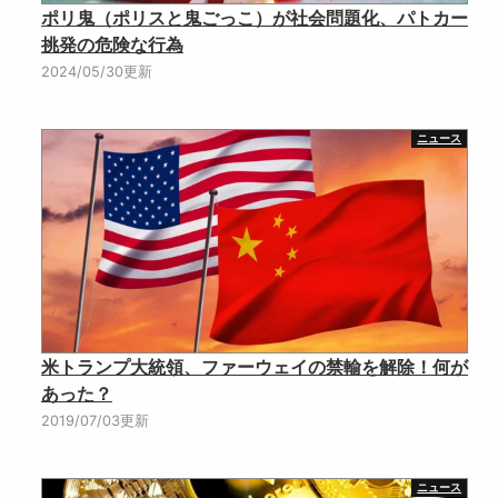
ポリ鬼（ポリスと鬼ごっこ）が社会問題化、パトカー
挑発の危険な行為
2024/05/30更新
ニュース
米トランプ大統領、ファーウェイの禁輸を解除！何が
あった？
2019/07/03更新
ニュース