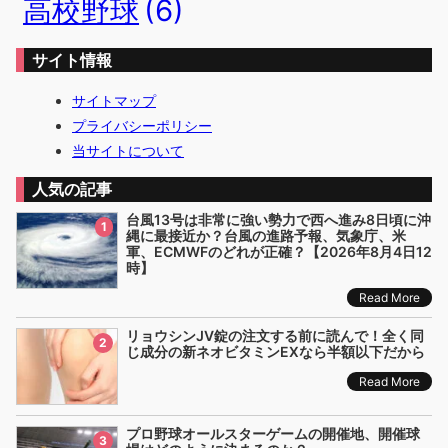
高校野球
(6)
サイト情報
サイトマップ
プライバシーポリシー
当サイトについて
人気の記事
台風13号は非常に強い勢力で西へ進み8日頃に沖
1
縄に最接近か？台風の進路予報、気象庁、米
軍、ECMWFのどれが正確？【2026年8月4日12
時】
Read More
リョウシンJV錠の注文する前に読んで！全く同
2
じ成分の新ネオビタミンEXなら半額以下だから
Read More
プロ野球オールスターゲームの開催地、開催球
3