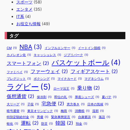
スポーツ
(58)
エンタメ
(35)
IT系
(4)
お役立ち情報
(49)
タグ
NBA
(3)
CM
(1)
インフルエンサー
(1)
イートイン脱税
(1)
カメレオン化
(1)
キャッシュレス
(1)
ジブリパーク
(1)
バスケットボール
(4)
スマートフォン
(2)
ファーウェイ
(2)
フィギアスケート
(2)
ファミペイ
(1)
ブレグジット
(1)
ボクシング
(1)
マイナカード
(1)
マグネシウム
(1)
ラグビー
(5)
乗り物
(2)
ローマ法王
(1)
仮想通貨
(2)
保冷剤
(1)
即位の礼
(1)
厚底シューズ
(1)
夏バテ
(1)
宅急便
(2)
大リーグ
(1)
子役
(1)
恵方巻き
(1)
日本の気候
(1)
暗号通貨
(1)
東京オリンピック
(1)
梅雨
(1)
消費税
(1)
湿邪
(1)
特別定額給付金
(1)
男優
(1)
緊急事態宣言
(1)
自粛要請
(1)
落語
(1)
運転
(2)
韓国
(2)
蛙化
(1)
防災
(1)
預金
(1)