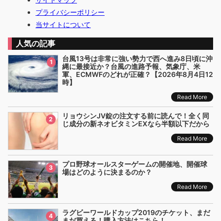
プライバシーポリシー
当サイトについて
人気の記事
台風13号は非常に強い勢力で西へ進み8日頃に沖
1
縄に最接近か？台風の進路予報、気象庁、米
軍、ECMWFのどれが正確？【2026年8月4日12
時】
Read More
リョウシンJV錠の注文する前に読んで！全く同
2
じ成分の新ネオビタミンEXなら半額以下だから
Read More
プロ野球オールスターゲームの開催地、開催球
3
場はどのように決まるのか？
Read More
ラグビーワールドカップ2019のチケット、まだ
4
まだ買える！購入方法はこちら！