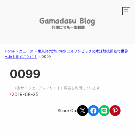
Home
>
ニュース
>
東京湾の汚い海水はオリンピックの水泳競技開催で世界
へ恥を晒すことに！
>
0099
0099
※当サイトは、アフィリエイト広告を利用しています
2019-08-25
#
Share on X
Share on Facebook
Share on LINE
Share on Pint
Share On: