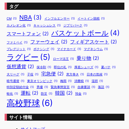
タグ
NBA
(3)
CM
(1)
インフルエンサー
(1)
イートイン脱税
(1)
カメレオン化
(1)
キャッシュレス
(1)
ジブリパーク
(1)
バスケットボール
(4)
スマートフォン
(2)
ファーウェイ
(2)
フィギアスケート
(2)
ファミペイ
(1)
ブレグジット
(1)
ボクシング
(1)
マイナカード
(1)
マグネシウム
(1)
ラグビー
(5)
乗り物
(2)
ローマ法王
(1)
仮想通貨
(2)
保冷剤
(1)
即位の礼
(1)
厚底シューズ
(1)
夏バテ
(1)
宅急便
(2)
大リーグ
(1)
子役
(1)
恵方巻き
(1)
日本の気候
(1)
暗号通貨
(1)
東京オリンピック
(1)
梅雨
(1)
消費税
(1)
湿邪
(1)
特別定額給付金
(1)
男優
(1)
緊急事態宣言
(1)
自粛要請
(1)
落語
(1)
運転
(2)
韓国
(2)
蛙化
(1)
防災
(1)
預金
(1)
高校野球
(6)
サイト情報
サイトマップ