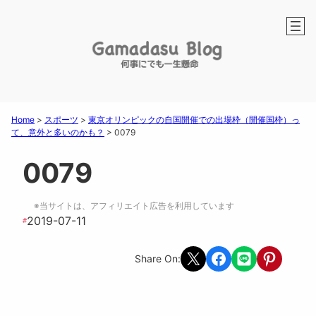
Home
>
スポーツ
>
東京オリンピックの自国開催での出場枠（開催国枠）っ
て、意外と多いのかも？
>
0079
0079
※当サイトは、アフィリエイト広告を利用しています
2019-07-11
#
Share on X
Share on Facebook
Share on LINE
Share on Pint
Share On: