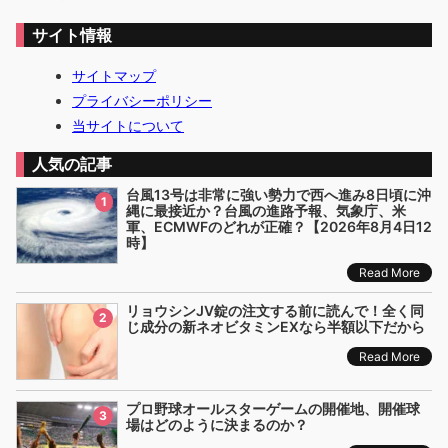
サイト情報
サイトマップ
プライバシーポリシー
当サイトについて
人気の記事
台風13号は非常に強い勢力で西へ進み8日頃に沖
1
縄に最接近か？台風の進路予報、気象庁、米
軍、ECMWFのどれが正確？【2026年8月4日12
時】
Read More
リョウシンJV錠の注文する前に読んで！全く同
2
じ成分の新ネオビタミンEXなら半額以下だから
Read More
プロ野球オールスターゲームの開催地、開催球
3
場はどのように決まるのか？