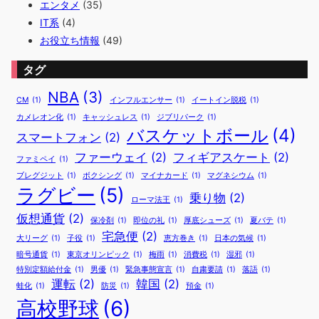
エンタメ
(35)
IT系
(4)
お役立ち情報
(49)
タグ
NBA
(3)
CM
(1)
インフルエンサー
(1)
イートイン脱税
(1)
カメレオン化
(1)
キャッシュレス
(1)
ジブリパーク
(1)
バスケットボール
(4)
スマートフォン
(2)
ファーウェイ
(2)
フィギアスケート
(2)
ファミペイ
(1)
ブレグジット
(1)
ボクシング
(1)
マイナカード
(1)
マグネシウム
(1)
ラグビー
(5)
乗り物
(2)
ローマ法王
(1)
仮想通貨
(2)
保冷剤
(1)
即位の礼
(1)
厚底シューズ
(1)
夏バテ
(1)
宅急便
(2)
大リーグ
(1)
子役
(1)
恵方巻き
(1)
日本の気候
(1)
暗号通貨
(1)
東京オリンピック
(1)
梅雨
(1)
消費税
(1)
湿邪
(1)
特別定額給付金
(1)
男優
(1)
緊急事態宣言
(1)
自粛要請
(1)
落語
(1)
運転
(2)
韓国
(2)
蛙化
(1)
防災
(1)
預金
(1)
高校野球
(6)