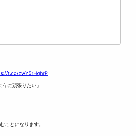
ps://t.co/zwY5rHqhrP
ように頑張りたい」
進むことになります。