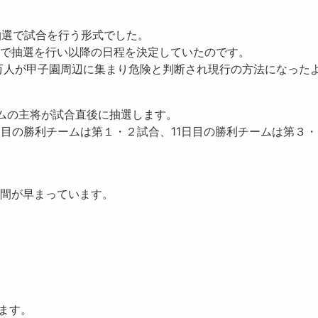
合抽選で試合を行う形式でした。
ムで抽選を行い以降の日程を決定していたのです。
１万人が甲子園周辺に集まり危険と判断され現行の方法になった
ムの主将が試合直後に抽選
します。
日目の勝利チームは第１・２試合、11日目の勝利チームは第３
間が早まっています。
ります。