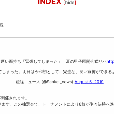
INDEX
[
hide
]
程
は硬い面持ち「緊張してしまった」 夏の甲子園開会式リハ
htt
てしまった。明日は令和初として、完璧な、良い宣誓ができる
— 産経ニュース (@Sankei_news)
August 5, 2019
が開催されます。
ります。この抽選会で、トーナメントにより8校が準々決勝へ