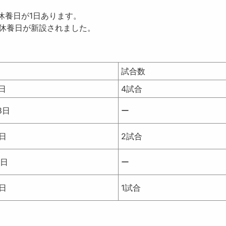
休養日が1日
あります。
に休養日が新設されました。
日
試合数
日
4試合
8日
ー
9日
2試合
0日
ー
1日
1試合