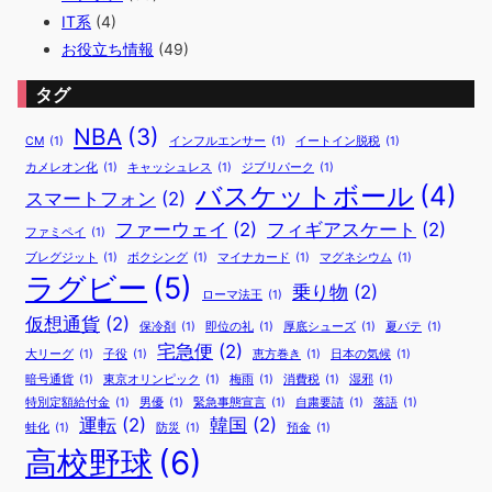
IT系
(4)
お役立ち情報
(49)
タグ
NBA
(3)
CM
(1)
インフルエンサー
(1)
イートイン脱税
(1)
カメレオン化
(1)
キャッシュレス
(1)
ジブリパーク
(1)
バスケットボール
(4)
スマートフォン
(2)
ファーウェイ
(2)
フィギアスケート
(2)
ファミペイ
(1)
ブレグジット
(1)
ボクシング
(1)
マイナカード
(1)
マグネシウム
(1)
ラグビー
(5)
乗り物
(2)
ローマ法王
(1)
仮想通貨
(2)
保冷剤
(1)
即位の礼
(1)
厚底シューズ
(1)
夏バテ
(1)
宅急便
(2)
大リーグ
(1)
子役
(1)
恵方巻き
(1)
日本の気候
(1)
暗号通貨
(1)
東京オリンピック
(1)
梅雨
(1)
消費税
(1)
湿邪
(1)
特別定額給付金
(1)
男優
(1)
緊急事態宣言
(1)
自粛要請
(1)
落語
(1)
運転
(2)
韓国
(2)
蛙化
(1)
防災
(1)
預金
(1)
高校野球
(6)