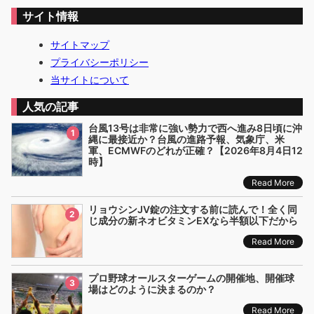
サイト情報
サイトマップ
プライバシーポリシー
当サイトについて
人気の記事
台風13号は非常に強い勢力で西へ進み8日頃に沖
1
縄に最接近か？台風の進路予報、気象庁、米
軍、ECMWFのどれが正確？【2026年8月4日12
時】
Read More
リョウシンJV錠の注文する前に読んで！全く同
2
じ成分の新ネオビタミンEXなら半額以下だから
Read More
プロ野球オールスターゲームの開催地、開催球
3
場はどのように決まるのか？
Read More