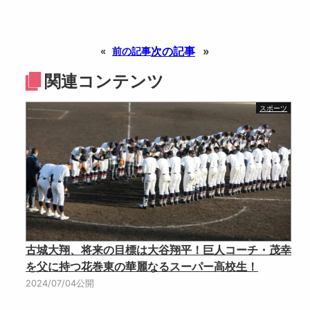
次の記事
»
«
前の記事
関連コンテンツ
スポーツ
古城大翔、将来の目標は大谷翔平！巨人コーチ・茂幸
を父に持つ花巻東の華麗なるスーパー高校生！
2024/07/04公開