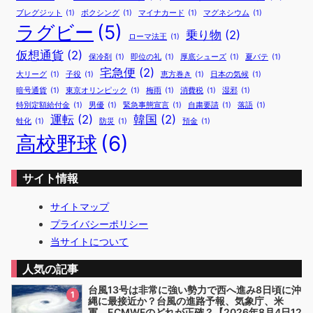
ブレグジット
(1)
ボクシング
(1)
マイナカード
(1)
マグネシウム
(1)
ラグビー
(5)
乗り物
(2)
ローマ法王
(1)
仮想通貨
(2)
保冷剤
(1)
即位の礼
(1)
厚底シューズ
(1)
夏バテ
(1)
宅急便
(2)
大リーグ
(1)
子役
(1)
恵方巻き
(1)
日本の気候
(1)
暗号通貨
(1)
東京オリンピック
(1)
梅雨
(1)
消費税
(1)
湿邪
(1)
特別定額給付金
(1)
男優
(1)
緊急事態宣言
(1)
自粛要請
(1)
落語
(1)
運転
(2)
韓国
(2)
蛙化
(1)
防災
(1)
預金
(1)
高校野球
(6)
サイト情報
サイトマップ
プライバシーポリシー
当サイトについて
人気の記事
台風13号は非常に強い勢力で西へ進み8日頃に沖
1
縄に最接近か？台風の進路予報、気象庁、米
軍、ECMWFのどれが正確？【2026年8月4日12