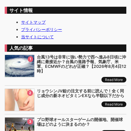
サイト情報
サイトマップ
プライバシーポリシー
当サイトについて
人気の記事
台風13号は非常に強い勢力で西へ進み8日頃に沖
1
縄に最接近か？台風の進路予報、気象庁、米
軍、ECMWFのどれが正確？【2026年8月4日12
時】
Read More
リョウシンJV錠の注文する前に読んで！全く同
2
じ成分の新ネオビタミンEXなら半額以下だから
Read More
プロ野球オールスターゲームの開催地、開催球
3
場はどのように決まるのか？