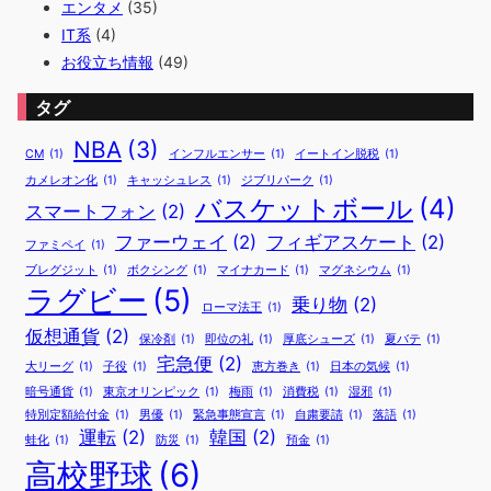
エンタメ
(35)
IT系
(4)
お役立ち情報
(49)
タグ
NBA
(3)
CM
(1)
インフルエンサー
(1)
イートイン脱税
(1)
カメレオン化
(1)
キャッシュレス
(1)
ジブリパーク
(1)
バスケットボール
(4)
スマートフォン
(2)
ファーウェイ
(2)
フィギアスケート
(2)
ファミペイ
(1)
ブレグジット
(1)
ボクシング
(1)
マイナカード
(1)
マグネシウム
(1)
ラグビー
(5)
乗り物
(2)
ローマ法王
(1)
仮想通貨
(2)
保冷剤
(1)
即位の礼
(1)
厚底シューズ
(1)
夏バテ
(1)
宅急便
(2)
大リーグ
(1)
子役
(1)
恵方巻き
(1)
日本の気候
(1)
暗号通貨
(1)
東京オリンピック
(1)
梅雨
(1)
消費税
(1)
湿邪
(1)
特別定額給付金
(1)
男優
(1)
緊急事態宣言
(1)
自粛要請
(1)
落語
(1)
運転
(2)
韓国
(2)
蛙化
(1)
防災
(1)
預金
(1)
高校野球
(6)