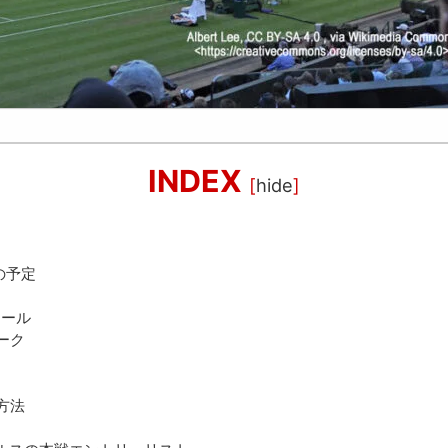
INDEX
[
hide
]
の予定
ュール
ーク
方法