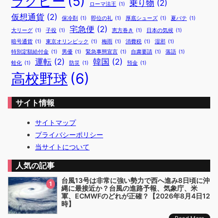
ラグビー
(5)
乗り物
(2)
ローマ法王
(1)
仮想通貨
(2)
保冷剤
(1)
即位の礼
(1)
厚底シューズ
(1)
夏バテ
(1)
宅急便
(2)
大リーグ
(1)
子役
(1)
恵方巻き
(1)
日本の気候
(1)
暗号通貨
(1)
東京オリンピック
(1)
梅雨
(1)
消費税
(1)
湿邪
(1)
特別定額給付金
(1)
男優
(1)
緊急事態宣言
(1)
自粛要請
(1)
落語
(1)
運転
(2)
韓国
(2)
蛙化
(1)
防災
(1)
預金
(1)
高校野球
(6)
サイト情報
サイトマップ
プライバシーポリシー
当サイトについて
人気の記事
台風13号は非常に強い勢力で西へ進み8日頃に沖
1
縄に最接近か？台風の進路予報、気象庁、米
軍、ECMWFのどれが正確？【2026年8月4日12
時】