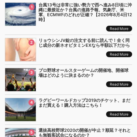
台風13号は非常に強い勢力で西へ進み8日頃に沖
1
縄に最接近か？台風の進路予報、気象庁、米
軍、ECMWFのどれが正確？【2026年8月4日12
時】
Read More
リョウシンJV錠の注文する前に読んで！全く同
2
じ成分の新ネオビタミンEXなら半額以下だから
Read More
プロ野球オールスターゲームの開催地、開催球
3
場はどのように決まるのか？
Read More
ラグビーワールドカップ2019のチケット、まだ
4
まだ買える！購入方法はこちら！
Read More
選抜高校野球2020の開催が中止？順延？それと
5
も無観客試合になるのか？