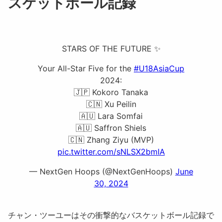
スケットボール記録
STARS OF THE FUTURE ✨
Your All-Star Five for the
#U18AsiaCup
2024:
🇯🇵 Kokoro Tanaka
🇨🇳 Xu Peilin
🇦🇺 Lara Somfai
🇦🇺 Saffron Shiels
🇨🇳 Zhang Ziyu (MVP)
pic.twitter.com/sNLSX2bmIA
— NextGen Hoops (@NextGenHoops)
June
30, 2024
チャン・ツーユーはその衝撃的なバスケットボール記録で