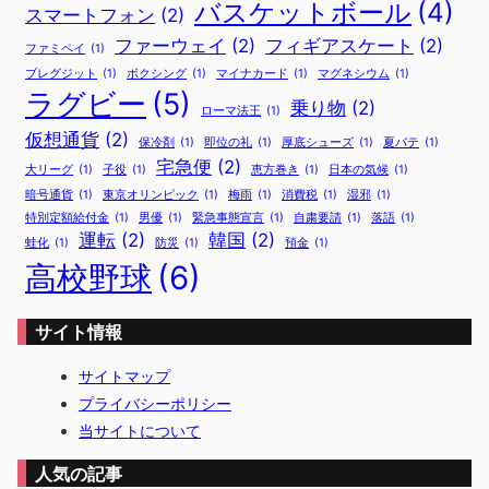
バスケットボール
(4)
スマートフォン
(2)
ファーウェイ
(2)
フィギアスケート
(2)
ファミペイ
(1)
ブレグジット
(1)
ボクシング
(1)
マイナカード
(1)
マグネシウム
(1)
ラグビー
(5)
乗り物
(2)
ローマ法王
(1)
仮想通貨
(2)
保冷剤
(1)
即位の礼
(1)
厚底シューズ
(1)
夏バテ
(1)
宅急便
(2)
大リーグ
(1)
子役
(1)
恵方巻き
(1)
日本の気候
(1)
暗号通貨
(1)
東京オリンピック
(1)
梅雨
(1)
消費税
(1)
湿邪
(1)
特別定額給付金
(1)
男優
(1)
緊急事態宣言
(1)
自粛要請
(1)
落語
(1)
運転
(2)
韓国
(2)
蛙化
(1)
防災
(1)
預金
(1)
高校野球
(6)
サイト情報
サイトマップ
プライバシーポリシー
当サイトについて
人気の記事