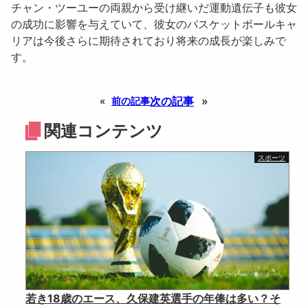
チャン・ツーユー
の両親から受け継いだ運動遺伝子も彼女
の成功に影響を与えていて、彼女のバスケットボールキャ
リアは今後さらに期待されており将来の成長が楽しみで
す。
次の記事
»
«
前の記事
関連コンテンツ
スポーツ
若き18歳のエース、久保建英選手の年俸は多い？そ