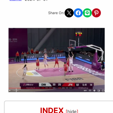
Share on X
Share on Facebook
Share on LINE
Share on Pint
Share On:
INDEX
[
hide
]