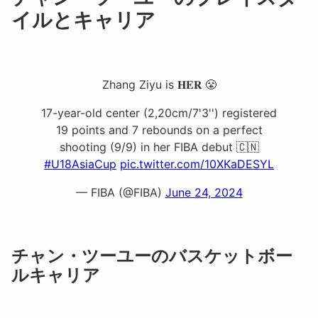
イルとキャリア
Zhang Ziyu is 𝐇𝐄𝐑 😤
17-year-old center (2,20cm/7'3'') registered
19 points and 7 rebounds on a perfect
shooting (9/9) in her FIBA debut 🇨🇳
#U18AsiaCup
pic.twitter.com/10XKaDESYL
— FIBA (@FIBA)
June 24, 2024
チャン・ツーユーのバスケットボー
ルキャリア