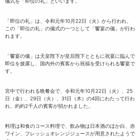
儀式を「
即位の礼
」といいます。
「
即位の礼
」は、令和元年10月22日（火）から行われ、
この「
即位の礼
」の儀式の一つとして「
饗宴の儀
」が行わ
れます。
「
饗宴の儀
」は天皇陛下が皇后陛下とともに祝宴に臨んで
即位を披露し、国内外の賓客から祝福を受けられる饗宴で
す。
宮中で行われる晩餐会で、令和元年10月22日（火）、25
日（金）、29日（火）、31日（木）の4回にわたって行わ
れ、約約2千人の賓客が招かれました。
料理は
和食のコース料理
で、
飲み物
は日本酒のほか白、赤
ワイン、フレッシュオレンジジュースが用意されたようで