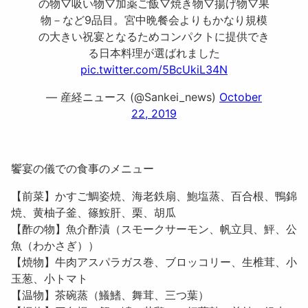
の物▽吸い物▽加薬ご飯▽焼き物▽揚げ物▽果
物－など9品目。宮中晩餐会よりもかなり規模
の大きい祝宴となるためコンパクトに提供でき
る日本料理が選ばれました
pic.twitter.com/5BcUkiL34N
— 産経ニュース (@Sankei_news)
October
22, 2019
饗宴の儀での食事のメニュー
【前菜】かすご鯛姿焼、海老鉄扇、鮑塩蒸、百合根、鴨錦
焼、黄柚子釜、篠鮟肝、栗、胡瓜
【酢の物】魚介酢漬（スモークサーモン、帆立貝、鮃、公
魚（わかさぎ））
【焼物】牛肉アスパラガス巻、ブロッコリー、生椎茸、小
玉葱、小トマト
【温物】茶碗蒸（鱶鰭、舞茸、三つ葉）