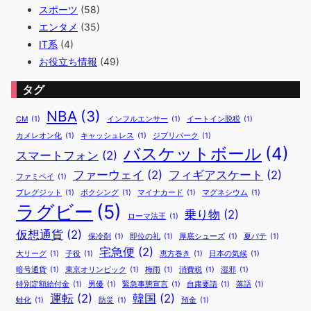
スポーツ
(58)
エンタメ
(35)
IT系
(4)
お役立ち情報
(49)
タグ
NBA
(3)
CM
(1)
インフルエンサー
(1)
イートイン脱税
(1)
カメレオン化
(1)
キャッシュレス
(1)
ジブリパーク
(1)
バスケットボール
(4)
スマートフォン
(2)
ファーウェイ
(2)
フィギアスケート
(2)
ファミペイ
(1)
ブレグジット
(1)
ボクシング
(1)
マイナカード
(1)
マグネシウム
(1)
ラグビー
(5)
乗り物
(2)
ローマ法王
(1)
仮想通貨
(2)
保冷剤
(1)
即位の礼
(1)
厚底シューズ
(1)
夏バテ
(1)
宅急便
(2)
大リーグ
(1)
子役
(1)
恵方巻き
(1)
日本の気候
(1)
暗号通貨
(1)
東京オリンピック
(1)
梅雨
(1)
消費税
(1)
湿邪
(1)
特別定額給付金
(1)
男優
(1)
緊急事態宣言
(1)
自粛要請
(1)
落語
(1)
運転
(2)
韓国
(2)
蛙化
(1)
防災
(1)
預金
(1)