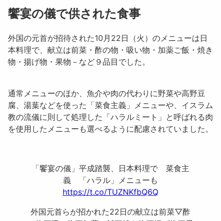
饗宴の儀で供された食事
外国の元首が招待された10月22日（火）のメニューは日
本料理で、献立は
前菜・酢の物・吸い物・加薬ご飯・焼き
物・揚げ物・果物－など９品目
でした。
通常メニューのほか、魚介や肉の代わりに野菜や高野豆
腐、湯葉などを使った「
菜食主義
」メニューや、イスラム
教の流儀に則して処理した「
ハラルミート
」と呼ばれる肉
を使用したメニューも選べるように配慮されていました。
「饗宴の儀」平成踏襲、日本料理で 菜食主
義 「ハラル」メニューも
https://t.co/TUZNKfbQ6Q
外国元首らが招かれた22日の献立は前菜▽酢