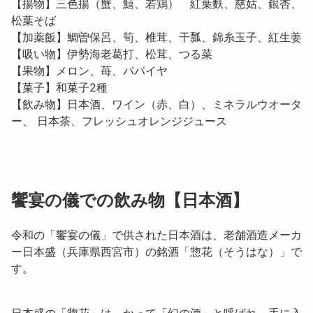
【揚物】三色揚（蟹、鱚、若鶏） 紅葉麩、慈姑、銀杏、
松葉そば
【加薬飯】鯛曽保呂、筍、椎茸、干瓢、錦糸玉子、紅生姜
【吸い物】伊勢海老葛打、松茸、つる菜
【果物】メロン、苺、パパイヤ
【菓子】和菓子2種
【飲み物】日本酒、ワイン（赤、白）、ミネラルウオータ
ー、 日本茶、フレッシュオレンジジュース
饗宴の儀での飲み物【日本酒】
令和の「饗宴の儀」で供された日本酒は、老舗酒造メーカ
ー日本盛（兵庫県西宮市）の銘酒「
惣花（そうはな）
」で
す。
日本盛の「
惣花
」は、かって「
幻の酒
」と呼ばれ、手に入