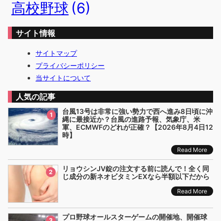
高校野球
(6)
サイト情報
サイトマップ
プライバシーポリシー
当サイトについて
人気の記事
台風13号は非常に強い勢力で西へ進み8日頃に沖
1
縄に最接近か？台風の進路予報、気象庁、米
軍、ECMWFのどれが正確？【2026年8月4日12
時】
Read More
リョウシンJV錠の注文する前に読んで！全く同
2
じ成分の新ネオビタミンEXなら半額以下だから
Read More
プロ野球オールスターゲームの開催地、開催球
3