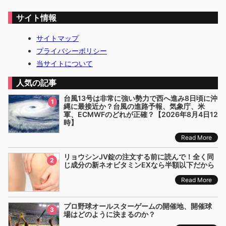
サイト情報
サイトマップ
プライバシーポリシー
当サイトについて
人気の記事
台風13号は非常に強い勢力で西へ進み8日頃に沖
1
縄に最接近か？台風の進路予報、気象庁、米
軍、ECMWFのどれが正確？【2026年8月4日12
時】
Read More
リョウシンJV錠の注文する前に読んで！全く同
2
じ成分の新ネオビタミンEXなら半額以下だから
Read More
プロ野球オールスターゲームの開催地、開催球
3
場はどのように決まるのか？