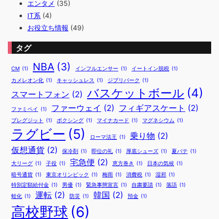
エンタメ
(35)
IT系
(4)
お役立ち情報
(49)
タグ
NBA
(3)
CM
(1)
インフルエンサー
(1)
イートイン脱税
(1)
カメレオン化
(1)
キャッシュレス
(1)
ジブリパーク
(1)
バスケットボール
(4)
スマートフォン
(2)
ファーウェイ
(2)
フィギアスケート
(2)
ファミペイ
(1)
ブレグジット
(1)
ボクシング
(1)
マイナカード
(1)
マグネシウム
(1)
ラグビー
(5)
乗り物
(2)
ローマ法王
(1)
仮想通貨
(2)
保冷剤
(1)
即位の礼
(1)
厚底シューズ
(1)
夏バテ
(1)
宅急便
(2)
大リーグ
(1)
子役
(1)
恵方巻き
(1)
日本の気候
(1)
暗号通貨
(1)
東京オリンピック
(1)
梅雨
(1)
消費税
(1)
湿邪
(1)
特別定額給付金
(1)
男優
(1)
緊急事態宣言
(1)
自粛要請
(1)
落語
(1)
運転
(2)
韓国
(2)
蛙化
(1)
防災
(1)
預金
(1)
高校野球
(6)