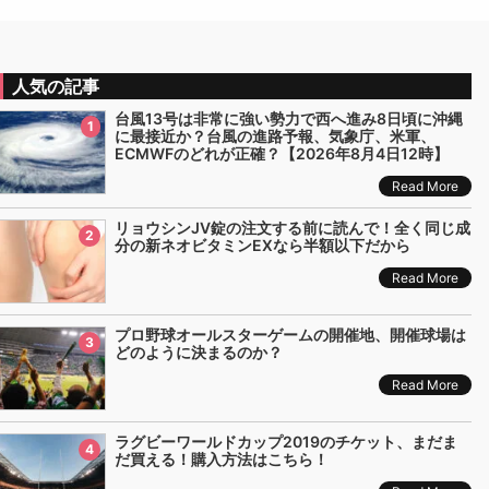
人気の記事
台風13号は非常に強い勢力で西へ進み8日頃に沖縄
1
に最接近か？台風の進路予報、気象庁、米軍、
ECMWFのどれが正確？【2026年8月4日12時】
Read More
リョウシンJV錠の注文する前に読んで！全く同じ成
2
分の新ネオビタミンEXなら半額以下だから
Read More
プロ野球オールスターゲームの開催地、開催球場は
3
どのように決まるのか？
Read More
ラグビーワールドカップ2019のチケット、まだま
4
だ買える！購入方法はこちら！