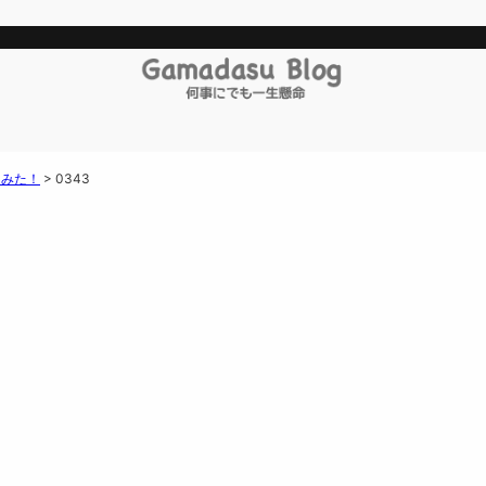
てみた！
>
0343