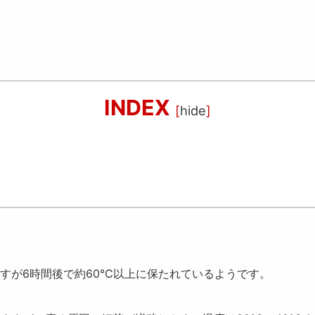
INDEX
[
hide
]
すが6時間後で
約60℃以上
に保たれているようです。