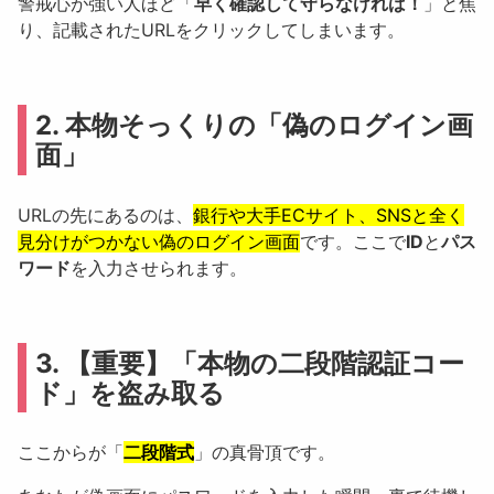
警戒心が強い人ほど「
早く確認して守らなければ！
」と焦
り、記載されたURLをクリックしてしまいます。
2. 本物そっくりの「偽のログイン画
面」
URLの先にあるのは、
銀行や大手ECサイト、SNSと全く
見分けがつかない偽のログイン画面
です。ここで
ID
と
パス
ワード
を入力させられます。
3. 【重要】「本物の二段階認証コー
ド」を盗み取る
ここからが「
二段階式
」の真骨頂です。