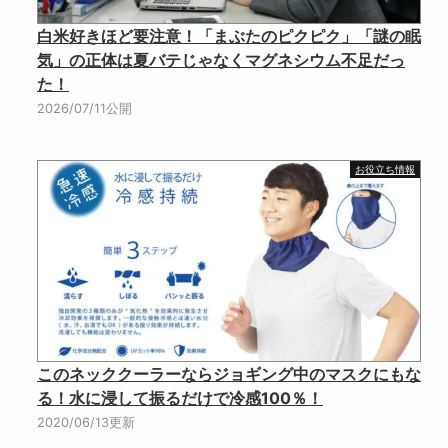
白米好きほど要注意！「まぶたのピクピク」「謎の眠
気」の正体は夏バテじゃなくマグネシウム不足だっ
た！
2026/07/11公開
お役立ち情報
このネッククーラーならジョギング中のマスクにもな
る！水に浸して振るだけで冷感100％！
2020/06/13更新