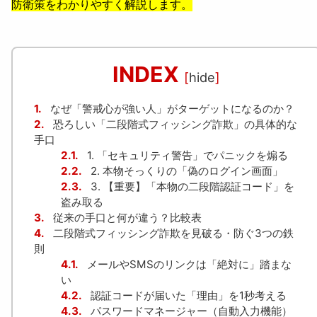
防衛策をわかりやすく解説します。
INDEX
[
hide
]
1.
なぜ「警戒心が強い人」がターゲットになるのか？
2.
恐ろしい「二段階式フィッシング詐欺」の具体的な
手口
2.1.
1. 「セキュリティ警告」でパニックを煽る
2.2.
2. 本物そっくりの「偽のログイン画面」
2.3.
3. 【重要】「本物の二段階認証コード」を
盗み取る
3.
従来の手口と何が違う？比較表
4.
二段階式フィッシング詐欺を見破る・防ぐ3つの鉄
則
4.1.
メールやSMSのリンクは「絶対に」踏まな
い
4.2.
認証コードが届いた「理由」を1秒考える
4.3.
パスワードマネージャー（自動入力機能）