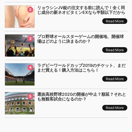
リョウシンJV錠の注文する前に読んで！全く同
2
じ成分の新ネオビタミンEXなら半額以下だから
Read More
プロ野球オールスターゲームの開催地、開催球
3
場はどのように決まるのか？
Read More
ラグビーワールドカップ2019のチケット、まだ
4
まだ買える！購入方法はこちら！
Read More
選抜高校野球2020の開催が中止？順延？それと
5
も無観客試合になるのか？
Read More