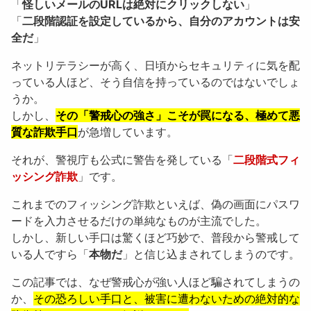
「
怪しいメールのURLは絶対にクリックしない
」
「
二段階認証を設定しているから、自分のアカウントは安
全だ
」
ネットリテラシーが高く、日頃からセキュリティに気を配
っている人ほど、そう自信を持っているのではないでしょ
うか。
しかし、
その「警戒心の強さ」こそが罠になる、極めて悪
質な詐欺手口
が急増しています。
それが、警視庁も公式に警告を発している「
二段階式フィ
ッシング詐欺
」です。
これまでのフィッシング詐欺といえば、偽の画面にパスワ
ードを入力させるだけの単純なものが主流でした。
しかし、新しい手口は驚くほど巧妙で、普段から警戒して
いる人ですら「
本物だ
」と信じ込まされてしまうのです。
この記事では、なぜ警戒心が強い人ほど騙されてしまうの
か、
その恐ろしい手口と、被害に遭わないための絶対的な