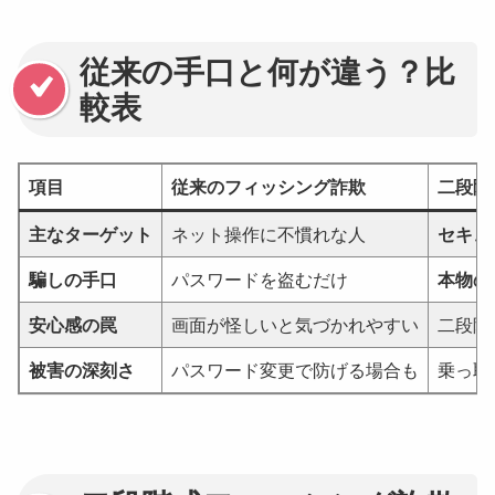
従来の手口と何が違う？比
較表
項目
従来のフィッシング詐欺
二段階
主なターゲット
ネット操作に不慣れな人
セキュ
騙しの手口
パスワードを盗むだけ
本物の
安心感の罠
画面が怪しいと気づかれやすい
二段階
被害の深刻さ
パスワード変更で防げる場合も
乗っ取