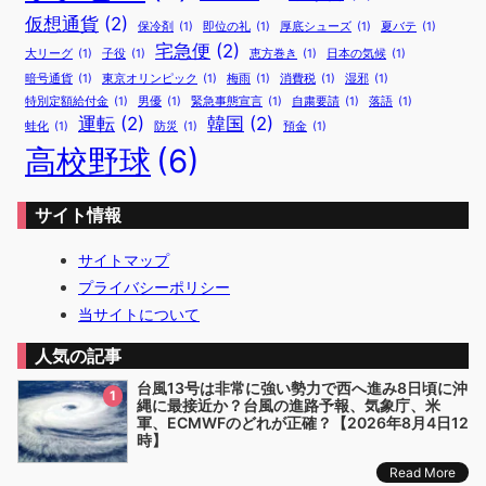
仮想通貨
(2)
保冷剤
(1)
即位の礼
(1)
厚底シューズ
(1)
夏バテ
(1)
宅急便
(2)
大リーグ
(1)
子役
(1)
恵方巻き
(1)
日本の気候
(1)
暗号通貨
(1)
東京オリンピック
(1)
梅雨
(1)
消費税
(1)
湿邪
(1)
特別定額給付金
(1)
男優
(1)
緊急事態宣言
(1)
自粛要請
(1)
落語
(1)
運転
(2)
韓国
(2)
蛙化
(1)
防災
(1)
預金
(1)
高校野球
(6)
サイト情報
サイトマップ
プライバシーポリシー
当サイトについて
人気の記事
台風13号は非常に強い勢力で西へ進み8日頃に沖
1
縄に最接近か？台風の進路予報、気象庁、米
軍、ECMWFのどれが正確？【2026年8月4日12
時】
Read More