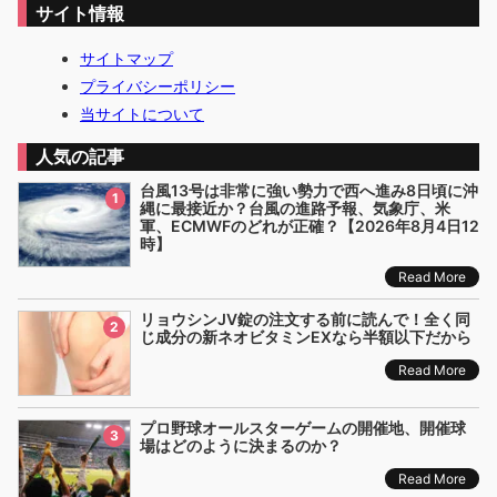
サイト情報
サイトマップ
プライバシーポリシー
当サイトについて
人気の記事
台風13号は非常に強い勢力で西へ進み8日頃に沖
1
縄に最接近か？台風の進路予報、気象庁、米
軍、ECMWFのどれが正確？【2026年8月4日12
時】
Read More
リョウシンJV錠の注文する前に読んで！全く同
2
じ成分の新ネオビタミンEXなら半額以下だから
Read More
プロ野球オールスターゲームの開催地、開催球
3
場はどのように決まるのか？
Read More