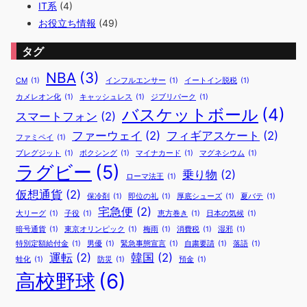
IT系
(4)
お役立ち情報
(49)
タグ
NBA
(3)
CM
(1)
インフルエンサー
(1)
イートイン脱税
(1)
カメレオン化
(1)
キャッシュレス
(1)
ジブリパーク
(1)
バスケットボール
(4)
スマートフォン
(2)
ファーウェイ
(2)
フィギアスケート
(2)
ファミペイ
(1)
ブレグジット
(1)
ボクシング
(1)
マイナカード
(1)
マグネシウム
(1)
ラグビー
(5)
乗り物
(2)
ローマ法王
(1)
仮想通貨
(2)
保冷剤
(1)
即位の礼
(1)
厚底シューズ
(1)
夏バテ
(1)
宅急便
(2)
大リーグ
(1)
子役
(1)
恵方巻き
(1)
日本の気候
(1)
暗号通貨
(1)
東京オリンピック
(1)
梅雨
(1)
消費税
(1)
湿邪
(1)
特別定額給付金
(1)
男優
(1)
緊急事態宣言
(1)
自粛要請
(1)
落語
(1)
運転
(2)
韓国
(2)
蛙化
(1)
防災
(1)
預金
(1)
高校野球
(6)