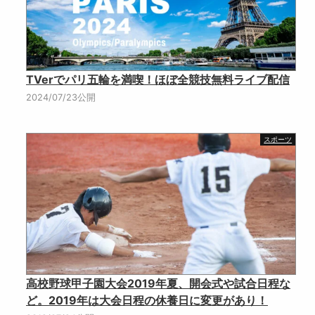
TVerでパリ五輪を満喫！ほぼ全競技無料ライブ配信
2024/07/23公開
スポーツ
高校野球甲子園大会2019年夏、開会式や試合日程な
ど。2019年は大会日程の休養日に変更があり！