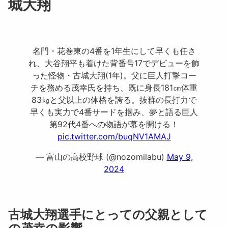
城大翔
名門・花巻東の4番を1年生にして早くも任さ
れ、大谷翔平も着けた背番号17でデビューを飾
った怪物・古城大翔(1年)。父に巨人打撃コー
チを務める茂幸氏を持ち、既に身長181㎝体重
83㎏と父以上の体格を誇る。抜群の長打力で
早くも実力で4番サードを掴み、夢と語る巨人
第92代4番への物語が幕を開ける！
pic.twitter.com/buqNV1AMAJ
— 富山の高校野球 (@nozomilabu)
May 9,
2024
古城大翔選手にとっての父親として