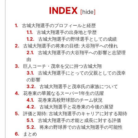
INDEX
[
hide
]
1.
古城大翔選手のプロフィールと経歴
1.1.
古城大翔選手の出身地と学歴
1.2.
古城大翔選手の野球選手としての成績
2.
古城大翔選手の将来の目標: 大谷翔平への憧れ
2.1.
古城大翔選手の大谷翔平への影響と志望理
由
3.
巨人コーチ・茂幸を父に持つ古城大翔
3.1.
古城大翔選手にとっての父親としての茂幸
の影響
3.2.
古城大翔選手と茂幸氏の家族について
4.
花巻東の華麗なるスーパー1年生の活躍
4.1.
花巻東高校野球部のチーム状況
4.2.
古城大翔選手と花巻東の今後の展望
5.
評価と期待: 古城大翔選手のキャリアに対する期待
5.1.
古城大翔選手の才能と成長に対する評価
5.2.
将来の野球界での古城大翔選手の可能性
6.
まとめ