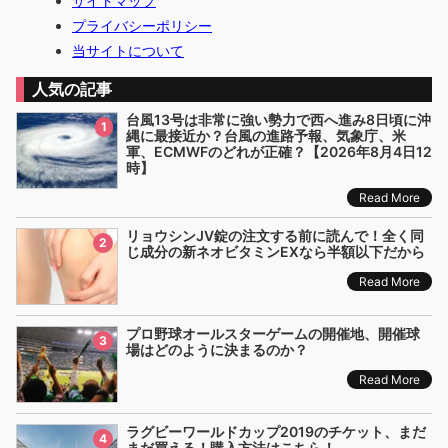
サイトマップ
プライバシーポリシー
当サイトについて
人気の記事
台風13号は非常に強い勢力で西へ進み8日頃に沖
1
縄に最接近か？台風の進路予報、気象庁、米
軍、ECMWFのどれが正確？【2026年8月4日12
時】
Read More
リョウシンJV錠の注文する前に読んで！全く同
2
じ成分の新ネオビタミンEXなら半額以下だから
Read More
プロ野球オールスターゲームの開催地、開催球
3
場はどのように決まるのか？
Read More
ラグビーワールドカップ2019のチケット、まだ
4
まだ買える！購入方法はこちら！