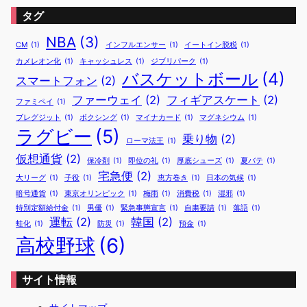
タグ
NBA
(3)
CM
(1)
インフルエンサー
(1)
イートイン脱税
(1)
カメレオン化
(1)
キャッシュレス
(1)
ジブリパーク
(1)
バスケットボール
(4)
スマートフォン
(2)
ファーウェイ
(2)
フィギアスケート
(2)
ファミペイ
(1)
ブレグジット
(1)
ボクシング
(1)
マイナカード
(1)
マグネシウム
(1)
ラグビー
(5)
乗り物
(2)
ローマ法王
(1)
仮想通貨
(2)
保冷剤
(1)
即位の礼
(1)
厚底シューズ
(1)
夏バテ
(1)
宅急便
(2)
大リーグ
(1)
子役
(1)
恵方巻き
(1)
日本の気候
(1)
暗号通貨
(1)
東京オリンピック
(1)
梅雨
(1)
消費税
(1)
湿邪
(1)
特別定額給付金
(1)
男優
(1)
緊急事態宣言
(1)
自粛要請
(1)
落語
(1)
運転
(2)
韓国
(2)
蛙化
(1)
防災
(1)
預金
(1)
高校野球
(6)
サイト情報