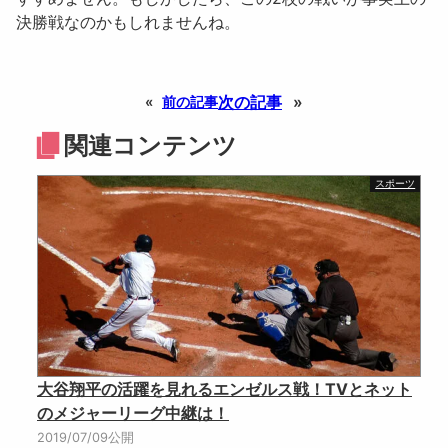
決勝戦なのかもしれませんね。
次の記事
»
«
前の記事
関連コンテンツ
スポーツ
大谷翔平の活躍を見れるエンゼルス戦！TVとネット
のメジャーリーグ中継は！
2019/07/09公開