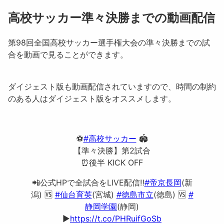
高校サッカー準々決勝までの動画配信
第98回全国高校サッカー選手権大会の準々決勝までの試
合を動画で見ることができます。
ダイジェスト版も動画配信されていますので、時間の制約
のある人はダイジェスト版をオススメします。
⚽️
#高校サッカー
🏟️
【準々決勝】第2試合
⏰後半 KICK OFF
📲公式HPで全試合をLIVE配信‼️
#帝京長岡
(新
潟) 🆚
#仙台育英
(宮城)
#徳島市立
(徳島) 🆚
#
静岡学園
(静岡)
▶️
https://t.co/PHRuifGoSb