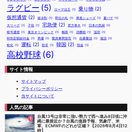
ラグビー
(5)
乗り物
(2)
ローマ法王
(1)
仮想通貨
(2)
保冷剤
(1)
即位の礼
(1)
厚底シューズ
(1)
夏バテ
(1)
宅急便
(2)
大リーグ
(1)
子役
(1)
恵方巻き
(1)
日本の気候
(1)
暗号通貨
(1)
東京オリンピック
(1)
梅雨
(1)
消費税
(1)
湿邪
(1)
特別定額給付金
(1)
男優
(1)
緊急事態宣言
(1)
自粛要請
(1)
落語
(1)
運転
(2)
韓国
(2)
蛙化
(1)
防災
(1)
預金
(1)
高校野球
(6)
サイト情報
サイトマップ
プライバシーポリシー
当サイトについて
人気の記事
台風13号は非常に強い勢力で西へ進み8日頃に沖
1
縄に最接近か？台風の進路予報、気象庁、米
軍、ECMWFのどれが正確？【2026年8月4日12
時】