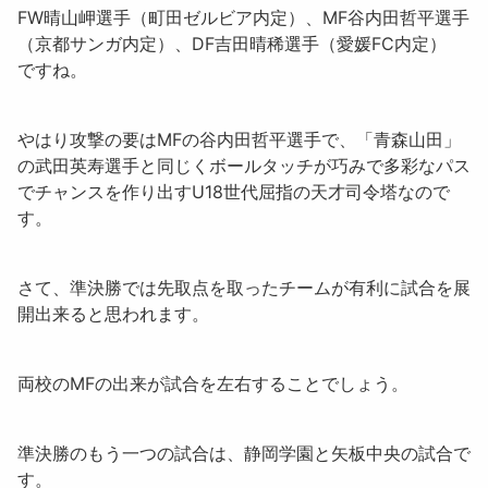
FW
晴山岬
選手（町田ゼルビア内定）、MF
谷内田哲平
選手
（京都サンガ内定）、DF
吉田晴稀
選手（愛媛FC内定）
ですね。
やはり攻撃の要はMFの
谷内田哲平
選手で、「青森山田」
の武田英寿選手と同じくボールタッチが巧みで多彩なパス
でチャンスを作り出すU18世代屈指の天才司令塔なので
す。
さて、準決勝では先取点を取ったチームが有利に試合を展
開出来ると思われます。
両校のMFの出来が試合を左右することでしょう。
準決勝のもう一つの試合は、
静岡学園
と
矢板中央
の試合で
す。