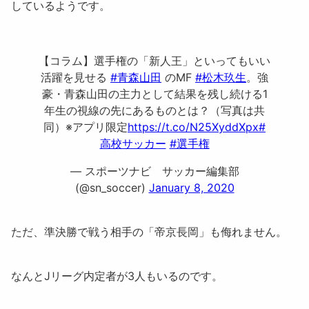
しているようです。
【コラム】選手権の「新人王」といってもいい
活躍を見せる
#青森山田
のMF
#松木玖生
。強
豪・青森山田の主力として結果を残し続ける1
年生の視線の先にあるものとは？（写真は共
同）※アプリ限定
https://t.co/N25XyddXpx
#
高校サッカー
#選手権
— スポーツナビ サッカー編集部
(@sn_soccer)
January 8, 2020
ただ、準決勝で戦う相手の「
帝京長岡
」も侮れません。
なんとJリーグ内定者が3人もいるのです。