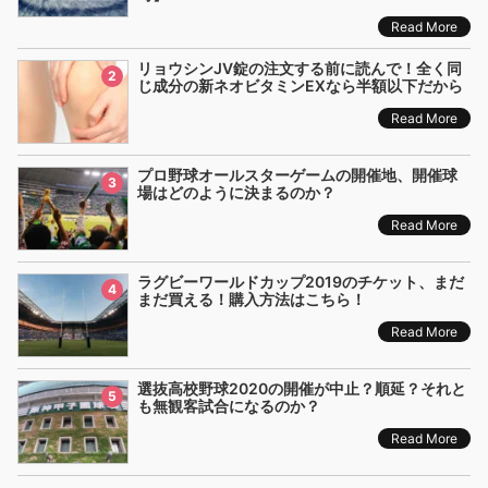
Read More
リョウシンJV錠の注文する前に読んで！全く同
2
じ成分の新ネオビタミンEXなら半額以下だから
Read More
プロ野球オールスターゲームの開催地、開催球
3
場はどのように決まるのか？
Read More
ラグビーワールドカップ2019のチケット、まだ
4
まだ買える！購入方法はこちら！
Read More
選抜高校野球2020の開催が中止？順延？それと
5
も無観客試合になるのか？
Read More