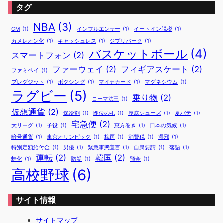
タグ
NBA
(3)
CM
(1)
インフルエンサー
(1)
イートイン脱税
(1)
カメレオン化
(1)
キャッシュレス
(1)
ジブリパーク
(1)
バスケットボール
(4)
スマートフォン
(2)
ファーウェイ
(2)
フィギアスケート
(2)
ファミペイ
(1)
ブレグジット
(1)
ボクシング
(1)
マイナカード
(1)
マグネシウム
(1)
ラグビー
(5)
乗り物
(2)
ローマ法王
(1)
仮想通貨
(2)
保冷剤
(1)
即位の礼
(1)
厚底シューズ
(1)
夏バテ
(1)
宅急便
(2)
大リーグ
(1)
子役
(1)
恵方巻き
(1)
日本の気候
(1)
暗号通貨
(1)
東京オリンピック
(1)
梅雨
(1)
消費税
(1)
湿邪
(1)
特別定額給付金
(1)
男優
(1)
緊急事態宣言
(1)
自粛要請
(1)
落語
(1)
運転
(2)
韓国
(2)
蛙化
(1)
防災
(1)
預金
(1)
高校野球
(6)
サイト情報
サイトマップ