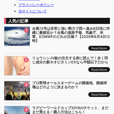
プライバシーポリシー
当サイトについて
人気の記事
台風13号は非常に強い勢力で西へ進み8日頃に沖
1
縄に最接近か？台風の進路予報、気象庁、米
軍、ECMWFのどれが正確？【2026年8月4日12
時】
Read More
リョウシンJV錠の注文する前に読んで！全く同
2
じ成分の新ネオビタミンEXなら半額以下だから
Read More
プロ野球オールスターゲームの開催地、開催球
3
場はどのように決まるのか？
Read More
ラグビーワールドカップ2019のチケット、まだ
4
まだ買える！購入方法はこちら！