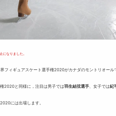
中止になりました。
界フィギュアスケート選手権2020
が
カナダのモントリオール
権2020と同様に，注目は男子では
羽生結弦選手
、女子では
紀
2020には出場します。