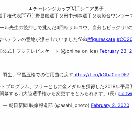
🌷チャレンジカップ🇳🇱シニア男子
選手権代表🇨🇦宇野昌磨選手🥇田中刑事選手🥈表彰台ワンツーで
エール先生の後押しで挑んだ4回転サルコウ、自分もビックリ‼️のGO
プはベテランの意地が滲み出ていました😤👍
#figureskate
#CC2
【公式】フジテレビスケート (@online_on_ice)
February 23, 
羽生、平昌五輪での使用曲に戻す
https://t.co/kGbJ0dgDF7
トプログラム、フリーともに金メダルを獲得した2018年平昌
開幕する四大陸選手権から変更するとみられます。(長)
pic.tw
— 朝日新聞 映像報道部 (@asahi_photo)
February 2, 2020