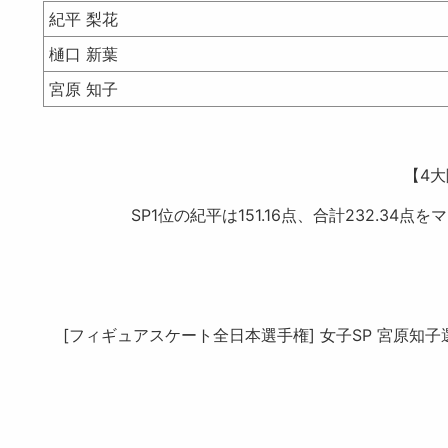
紀平 梨花
樋口 新葉
宮原 知子
【4
SP1位の紀平は151.16点、合計232.
[フィギュアスケート全日本選手権] 女子SP 宮原