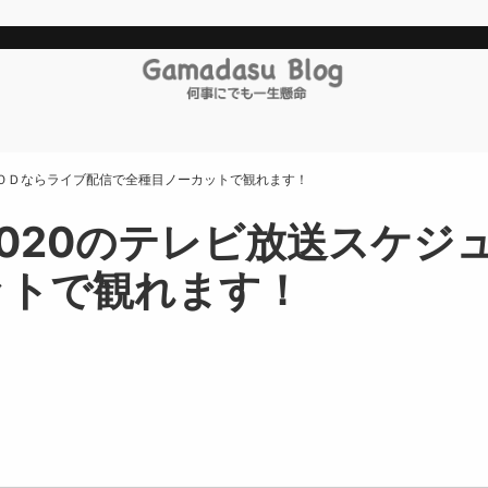
ＦＯＤならライブ配信で全種目ノーカットで観れます！
020のテレビ放送スケジ
ットで観れます！