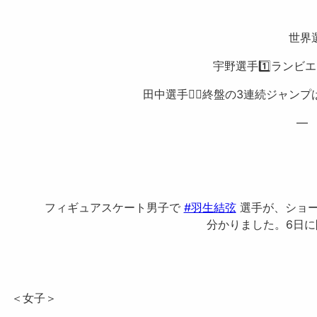
世界
宇野選手1️⃣ランビ
田中選手👮‍♂️終盤の3連続ジャン
— 
フィギュアスケート男子で
#羽生結弦
選手が、ショー
分かりました。6日に
＜女子＞