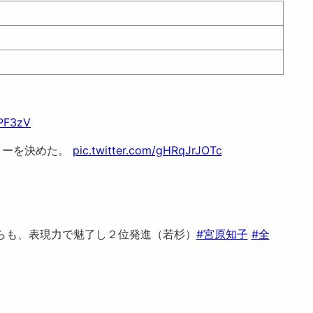
8PF3zV
ルコーを決めた。
pic.twitter.com/gHRqJrJOTc
がらも、表現力で魅了し２位発進（若杉）
#宮原知子
#全