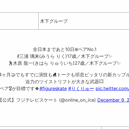
木下グループ
全日本まであと10日❄️ペアNo.1
💃三浦 璃来(みうら りく)17歳／木下グループ✨
🕺木原 龍一(きはら りゅういち)27歳／木下グループ✨
4ヶ月🤝でもすでに演技も⛸トークも🤣息ピッタリの新カップル
迫力のツイストリフトが大きな武器💥
ア🎖が目標です🍀
#figureskate
#りくりゅー
pic.twitter.co
【公式】フジテレビスケート (@online_on_ice)
December 9, 