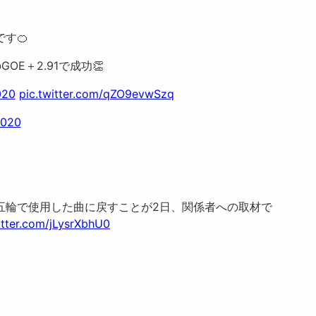
す🍊
E＋2.91で成功👏
020
pic.twitter.com/qZO9evwSzq
2020
五輪で使用した曲に戻すことが2日、関係者への取材で
itter.com/jLysrXbhU0