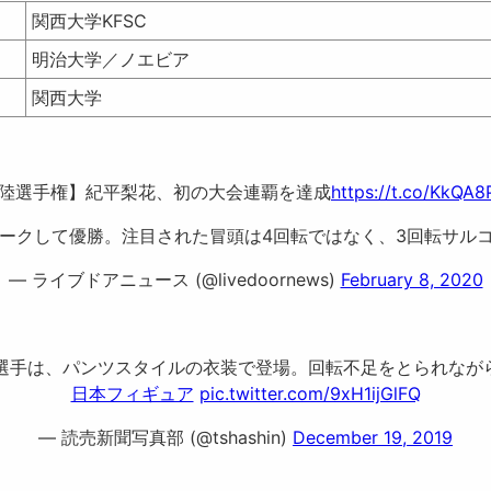
関西大学KFSC
明治大学／ノエビア
関西大学
大陸選手権】紀平梨花、初の大会連覇を達成
https://t.co/KkQA
34点をマークして優勝。注目された冒頭は4回転ではなく、3回転サ
— ライブドアニュース (@livedoornews)
February 8, 2020
知子選手は、パンツスタイルの衣装で登場。回転不足をとられな
日本フィギュア
pic.twitter.com/9xH1ijGlFQ
— 読売新聞写真部 (@tshashin)
December 19, 2019