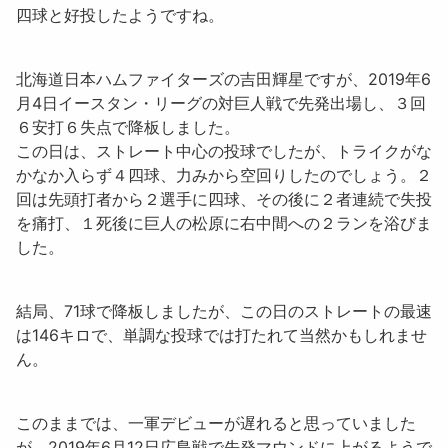
四球
と好投したようですね。
北海道日本ハムファイターズの吉田輝星ですが、2019年6
月4日イースタン・リーグの対巨人戦で先発出場し、
３回
６安打６失点
で降板しました。
この日は、ストレート中心の投球でしたが、トライクがな
かなか入らず４四球、力みから空回りしたのでしょう。２
回は先頭打者から２選手に四球、その後に２者連続で失投
を痛打、１死後に巨人の松原に右中間への２ランを浴びま
した。
結局、71球で降板しましたが、この日のストレートの
最速
は146キロ
で、単調な投球では打たれて当然かもしれませ
ん。
このままでは、一軍デビューが遅れると思っていました
が、2019年6月12日広島戦で先発マウンドに上がるようで