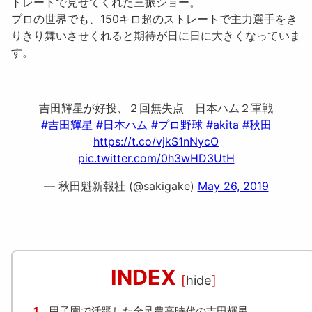
トレートで見せてくれた三振ショー。
プロの世界でも、150キロ超のストレートで主力選手をき
りきり舞いさせくれると期待が日に日に大きくなっていま
す。
吉田輝星が好投、２回無失点 日本ハム２軍戦
#吉田輝星
#日本ハム
#プロ野球
#akita
#秋田
https://t.co/vjkS1nNycO
pic.twitter.com/0h3wHD3UtH
— 秋田魁新報社 (@sakigake)
May 26, 2019
INDEX
[
hide
]
1.
甲子園で活躍した金足農高時代の吉田輝星