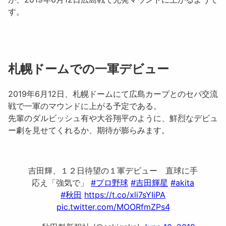
す。
札幌ドームでの一軍デビュー
2019年6月12日、札幌ドームにて広島カープとのセパ交流
戦で一軍のマウンドに上がる予定である。
先輩のダルビッシュ有や大谷翔平のように、鮮烈なデビュ
ー劇を見せてくれるか、期待が膨らみます。
吉田輝、１２日待望の１軍デビュー 直球に手
応え「強気で」
#プロ野球
#吉田輝星
#akita
#秋田
https://t.co/xli7sYIiPA
pic.twitter.com/MOORfmZPs4