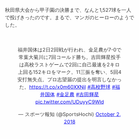
秋田県大会から甲子園の決勝まで、なんと
1,527球
を一人
で投げきったのです。まるで、マンガのヒーローのようで
した。
福井国体は2日2回戦が行われ、金足農が7-0で
常葉大菊川に7回コールド勝ち。吉田輝星投手
は高校ラストゲームで2回に自己最速を2キロ
上回る152キロをマーク。11三振を奪い、5回4
安打無失点。プロ志望届の提出を明言しなかっ
た。
https://t.co/x0m60XXNil
#高校野球
#福
井国体
#金足農
#吉田輝星
pic.twitter.com/UDuyyC9WId
— スポーツ報知 (@SportsHochi)
October 2,
2018