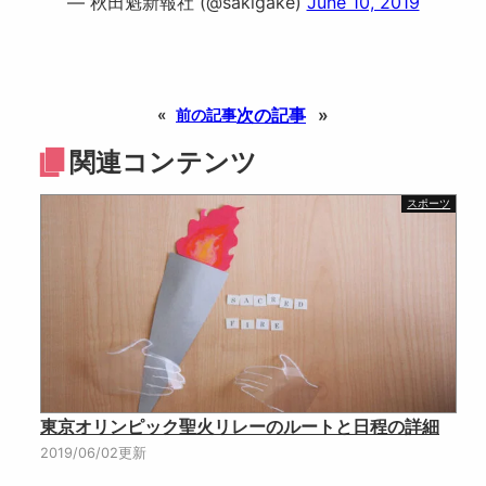
— 秋田魁新報社 (@sakigake)
June 10, 2019
次の記事
»
«
前の記事
関連コンテンツ
スポーツ
東京オリンピック聖火リレーのルートと日程の詳細
2019/06/02更新