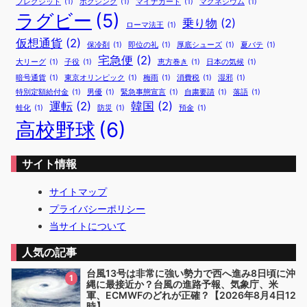
ブレグジット
(1)
ボクシング
(1)
マイナカード
(1)
マグネシウム
(1)
ラグビー
(5)
乗り物
(2)
ローマ法王
(1)
仮想通貨
(2)
保冷剤
(1)
即位の礼
(1)
厚底シューズ
(1)
夏バテ
(1)
宅急便
(2)
大リーグ
(1)
子役
(1)
恵方巻き
(1)
日本の気候
(1)
暗号通貨
(1)
東京オリンピック
(1)
梅雨
(1)
消費税
(1)
湿邪
(1)
特別定額給付金
(1)
男優
(1)
緊急事態宣言
(1)
自粛要請
(1)
落語
(1)
運転
(2)
韓国
(2)
蛙化
(1)
防災
(1)
預金
(1)
高校野球
(6)
サイト情報
サイトマップ
プライバシーポリシー
当サイトについて
人気の記事
台風13号は非常に強い勢力で西へ進み8日頃に沖
1
縄に最接近か？台風の進路予報、気象庁、米
軍、ECMWFのどれが正確？【2026年8月4日12
時】