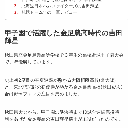
2.
北海道日本ハムファイターズの吉田輝星
3.
札幌ドームでの一軍デビュー
甲子園で活躍した金足農高時代の吉田
輝星
秋田県立金足農業高等学校で３年生の
高校野球甲子園大会
で、準優勝
しています。
史上初2度目の春夏連覇が懸かる
大阪桐蔭高校
(北大阪)
と、東北勢悲願の初優勝が懸かる
金足農業高校
(秋田)の試
合は野球ファンの注目を集めました。
秋田県大会から、甲子園の準決勝まで10試合連続完投勝
利をあげた金足農高の吉田輝星選手が主役だったのです。