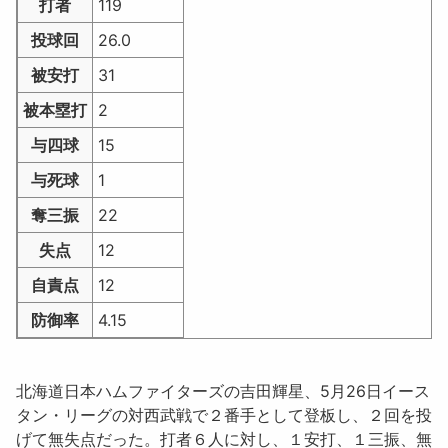
打者
119
投球回
26.0
被安打
31
被本塁打
2
与四球
15
与死球
1
奪三振
22
失点
12
自責点
12
防御率
4.15
北海道日本ハムファイターズの吉田輝星、5月26日イース
タン・リーグの対西武戦で２番手として登板し、２回を投
げて無失点だった。
打者６人に対し、１安打、１三振、無