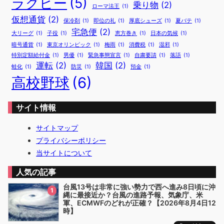
ラグビー
(5)
乗り物
(2)
ローマ法王
(1)
仮想通貨
(2)
保冷剤
(1)
即位の礼
(1)
厚底シューズ
(1)
夏バテ
(1)
宅急便
(2)
大リーグ
(1)
子役
(1)
恵方巻き
(1)
日本の気候
(1)
暗号通貨
(1)
東京オリンピック
(1)
梅雨
(1)
消費税
(1)
湿邪
(1)
特別定額給付金
(1)
男優
(1)
緊急事態宣言
(1)
自粛要請
(1)
落語
(1)
運転
(2)
韓国
(2)
蛙化
(1)
防災
(1)
預金
(1)
高校野球
(6)
サイト情報
サイトマップ
プライバシーポリシー
当サイトについて
人気の記事
台風13号は非常に強い勢力で西へ進み8日頃に沖
1
縄に最接近か？台風の進路予報、気象庁、米
軍、ECMWFのどれが正確？【2026年8月4日12
時】