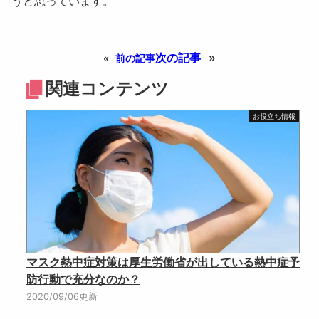
うと思っています。
次の記事
»
«
前の記事
関連コンテンツ
お役立ち情報
マスク熱中症対策は厚生労働省が出している熱中症予
防行動で充分なのか？
2020/09/06更新