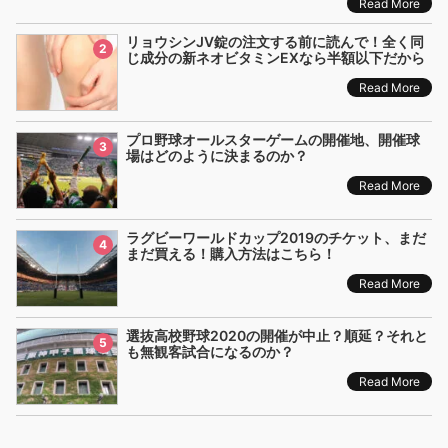
Read More
リョウシンJV錠の注文する前に読んで！全く同
2
じ成分の新ネオビタミンEXなら半額以下だから
Read More
プロ野球オールスターゲームの開催地、開催球
3
場はどのように決まるのか？
Read More
ラグビーワールドカップ2019のチケット、まだ
4
まだ買える！購入方法はこちら！
Read More
選抜高校野球2020の開催が中止？順延？それと
5
も無観客試合になるのか？
Read More