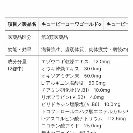
項目／製品名
キューピーコーワゴールドα
キューピー
項目／製品名
医薬品区分
第3類医薬品
効能・効果
滋養強壮、虚弱体質、肉体疲労・病後の体
成分分量
エゾウコギ乾燥エキス 12.0mg
(2錠中)
オウギ乾燥エキス 30.0mg
オキソアミヂン末 50.0mg
L-アルギニン塩酸塩 50.0mg
チアミン硝化物(Ｖ.B1) 10.0mg
リボフラビン(Ｖ.B2) 4.0mg
ピリドキシン塩酸塩(Ｖ.B6) 10.0mg
トコフェロールコハク酸エステルカルシウム 
L-アスコルビン酸ナトリウム 112.6mg
ニコチン酸アミド 25.0mg
無水カフェイン 50.0mg