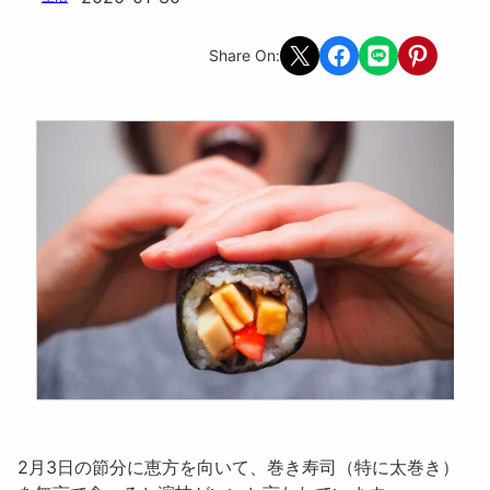
Share on X
Share on Facebook
Share on LINE
Share on Pint
Share On:
2月3日の節分
に
恵方
を向いて、
巻き寿司（特に太巻き）