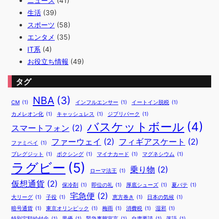
ニュース
(41)
生活
(39)
スポーツ
(58)
エンタメ
(35)
IT系
(4)
お役立ち情報
(49)
タグ
NBA
(3)
CM
(1)
インフルエンサー
(1)
イートイン脱税
(1)
カメレオン化
(1)
キャッシュレス
(1)
ジブリパーク
(1)
バスケットボール
(4)
スマートフォン
(2)
ファーウェイ
(2)
フィギアスケート
(2)
ファミペイ
(1)
ブレグジット
(1)
ボクシング
(1)
マイナカード
(1)
マグネシウム
(1)
ラグビー
(5)
乗り物
(2)
ローマ法王
(1)
仮想通貨
(2)
保冷剤
(1)
即位の礼
(1)
厚底シューズ
(1)
夏バテ
(1)
宅急便
(2)
大リーグ
(1)
子役
(1)
恵方巻き
(1)
日本の気候
(1)
暗号通貨
(1)
東京オリンピック
(1)
梅雨
(1)
消費税
(1)
湿邪
(1)
特別定額給付金
(1)
男優
(1)
緊急事態宣言
(1)
自粛要請
(1)
落語
(1)