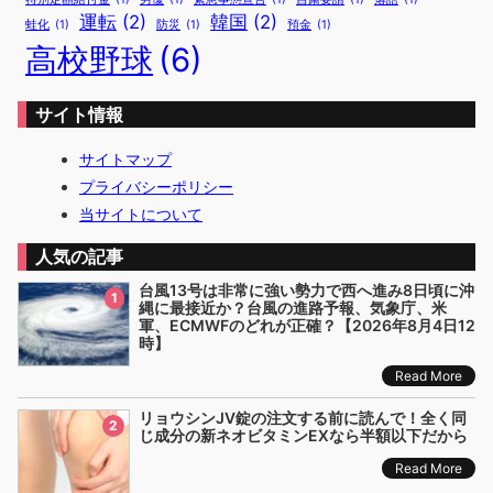
運転
(2)
韓国
(2)
蛙化
(1)
防災
(1)
預金
(1)
高校野球
(6)
サイト情報
サイトマップ
プライバシーポリシー
当サイトについて
人気の記事
台風13号は非常に強い勢力で西へ進み8日頃に沖
1
縄に最接近か？台風の進路予報、気象庁、米
軍、ECMWFのどれが正確？【2026年8月4日12
時】
Read More
リョウシンJV錠の注文する前に読んで！全く同
2
じ成分の新ネオビタミンEXなら半額以下だから
Read More