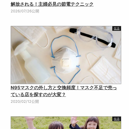
解放される！主婦必見の節電テクニック
2026/07/26公開
生活
N95マスクの外し方と交換頻度！マスク不足で売っ
ている店を探すのが大変？
2020/02/12公開
生活