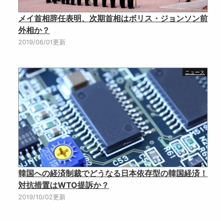
メイ首相辞任表明、次期首相はボリス・ジョンソン前
外相か？
2019/06/01更新
ニュース
韓国への経済制裁でどうなる日本依存型の韓国経済！
対抗措置はWTO提訴か？
2019/10/02更新