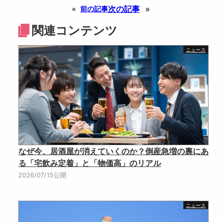
次の記事
»
«
前の記事
関連コンテンツ
ニュース
なぜ今、居酒屋が消えていくのか？倒産急増の裏にあ
る「宅飲み定着」と「物価高」のリアル
2026/07/15公開
ニュース