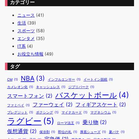
カテゴリー
ニュース
(41)
生活
(39)
スポーツ
(58)
エンタメ
(35)
IT系
(4)
お役立ち情報
(49)
タグ
NBA
(3)
CM
(1)
インフルエンサー
(1)
イートイン脱税
(1)
カメレオン化
(1)
キャッシュレス
(1)
ジブリパーク
(1)
バスケットボール
(4)
スマートフォン
(2)
ファーウェイ
(2)
フィギアスケート
(2)
ファミペイ
(1)
ブレグジット
(1)
ボクシング
(1)
マイナカード
(1)
マグネシウム
(1)
ラグビー
(5)
乗り物
(2)
ローマ法王
(1)
仮想通貨
(2)
保冷剤
(1)
即位の礼
(1)
厚底シューズ
(1)
夏バテ
(1)