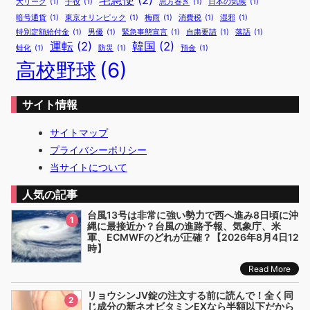
宅急便
(2)
大リーグ
(1)
子役
(1)
恵方巻き
(1)
日本の気候
(1)
暗号通貨
(1)
東京オリンピック
(1)
梅雨
(1)
消費税
(1)
湿邪
(1)
特別定額給付金
(1)
男優
(1)
緊急事態宣言
(1)
自粛要請
(1)
落語
(1)
運転
(2)
韓国
(2)
蛙化
(1)
防災
(1)
預金
(1)
高校野球
(6)
サイト情報
サイトマップ
プライバシーポリシー
当サイトについて
人気の記事
台風13号は非常に強い勢力で西へ進み8日頃に沖
1
縄に最接近か？台風の進路予報、気象庁、米
軍、ECMWFのどれが正確？【2026年8月4日12
時】
Read More
リョウシンJV錠の注文する前に読んで！全く同
2
じ成分の新ネオビタミンEXなら半額以下だから