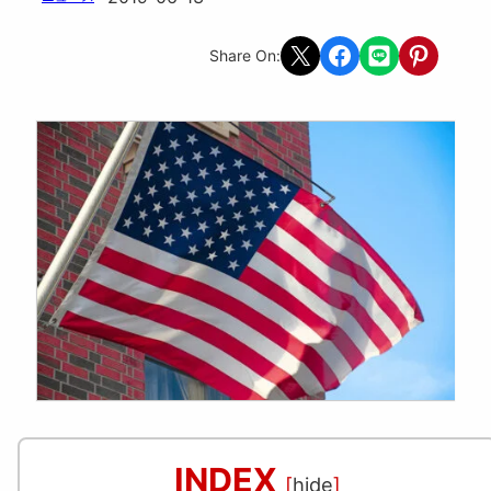
Share on X
Share on Facebook
Share on LINE
Share on Pint
Share On:
INDEX
[
hide
]