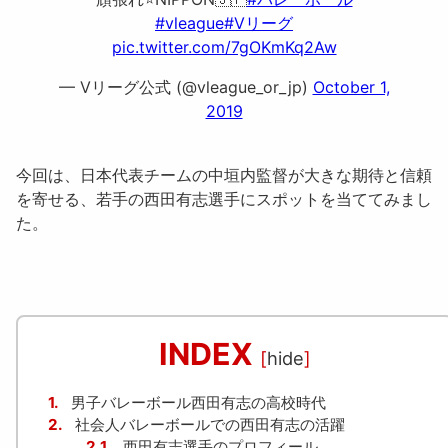
#vleague
#Vリーグ
pic.twitter.com/7gOKmKq2Aw
— Vリーグ公式 (@vleague_or_jp)
October 1,
2019
今回は、日本代表チームの中垣内監督が大きな期待と信頼
を寄せる、
若手の西田有志選手
にスポットを当ててみまし
た。
INDEX
[
hide
]
1.
男子バレーボール西田有志の高校時代
2.
社会人バレーボールでの西田有志の活躍
2.1.
西田有志選手のプロフィール