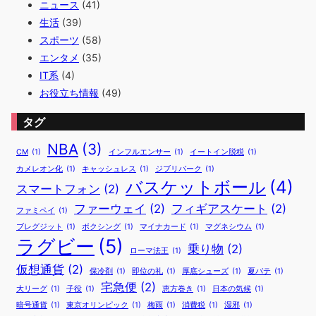
ニュース
(41)
生活
(39)
スポーツ
(58)
エンタメ
(35)
IT系
(4)
お役立ち情報
(49)
タグ
NBA
(3)
CM
(1)
インフルエンサー
(1)
イートイン脱税
(1)
カメレオン化
(1)
キャッシュレス
(1)
ジブリパーク
(1)
バスケットボール
(4)
スマートフォン
(2)
ファーウェイ
(2)
フィギアスケート
(2)
ファミペイ
(1)
ブレグジット
(1)
ボクシング
(1)
マイナカード
(1)
マグネシウム
(1)
ラグビー
(5)
乗り物
(2)
ローマ法王
(1)
仮想通貨
(2)
保冷剤
(1)
即位の礼
(1)
厚底シューズ
(1)
夏バテ
(1)
宅急便
(2)
大リーグ
(1)
子役
(1)
恵方巻き
(1)
日本の気候
(1)
暗号通貨
(1)
東京オリンピック
(1)
梅雨
(1)
消費税
(1)
湿邪
(1)