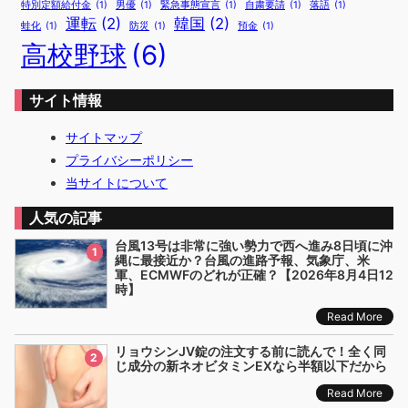
特別定額給付金
(1)
男優
(1)
緊急事態宣言
(1)
自粛要請
(1)
落語
(1)
運転
(2)
韓国
(2)
蛙化
(1)
防災
(1)
預金
(1)
高校野球
(6)
サイト情報
サイトマップ
プライバシーポリシー
当サイトについて
人気の記事
台風13号は非常に強い勢力で西へ進み8日頃に沖
1
縄に最接近か？台風の進路予報、気象庁、米
軍、ECMWFのどれが正確？【2026年8月4日12
時】
Read More
リョウシンJV錠の注文する前に読んで！全く同
2
じ成分の新ネオビタミンEXなら半額以下だから
Read More