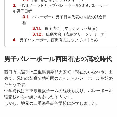
3.
FIVBワールドカップバレーボール2019 バレーボー
ル男子日程
3.1.
バレーボール男子日本代表の今後の試合日
程
3.1.1.
福岡大会（マリンメッセ福岡）
3.1.2.
広島大会（広島グリーンアリーナ）
4.
男子バレーボール西田有志についてのまとめ
男子バレーボール西田有志の高校時代
西田有志
選手は三重県員弁郡大安町（現在のいなべ市）出
身で、兄姉の影響で幼稚園のころからバレーボールを始め
たそうです。
中学時代は三重県選抜チームの経験もあり、バレーボール
強豪校からの誘いもあったそうです。
しかし、地元の
三重海星高等学校
に進学しました。