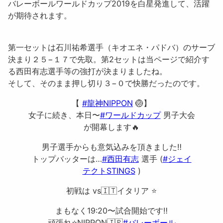
バレーボールワールドカップ2019を白星発進して、活躍
が期待されます。
第一セットは
石川祐希選手
（キオエネ・パドバ）のサーブ
決まり２５−１７で先取。第2セットは当ページで紹介す
る
西田有志選手
等の強打が決まりましたね。
そして、そのまま押し切り３−０で快勝だったのです。
【
#龍神NIPPON
🏐】
女子に続き、本日〜
#ワールドカップ
男子大会
が開幕します🔥
男子選手からも意気込みを頂きました‼️
トップバッターは…
#西田有志
選手 (
#ジェイ
テクトSTINGS
)
初戦は vs🇮🇹イタリア ⭐️
まもなく19:20〜試合開始です‼️
頑張れ⭐️NIPPON🇯🇵
#バレーボール