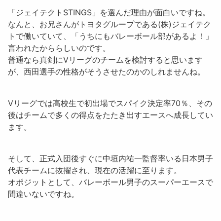
「ジェイテクトSTINGS」を選んだ理由が面白いですね。
なんと、お兄さんがトヨタグループである
(株)ジェイテク
ト
で働いていて、「
うちにもバレーボール部があるよ！
」
言われたかららしいのです。
普通なら真剣にVリーグのチームを検討すると思います
が、西田選手の性格がそうさせたのかのしれませんね。
Vリーグでは高校生で初出場でスパイク決定率70％、その
後はチームで多くの得点をたたき出すエースへ成長してい
ます。
そして、正式入団後すぐに
中垣内祐一監督率いる日本男子
代表チームに抜擢
され、現在の活躍に至ります。
オポジットとして、バレーボール男子のスーパーエースで
間違いないですね。